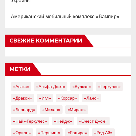
Украины
Американский мобильный комплекс «Вампир»
СВЕЖИЕ КОММЕНТАРИИ
МЕТКИ
«Авакс»
«Альфа Джет»
«Вулкан»
«Геркулес»
«Дракон»
«Игл»
«Корсар»
«Ланс»
«Леопард»
«Милан»
«Мираж»
«Найк-Геркулес»
«Нейдж»
«Онест Джон»
«Орион»
«Першинг»
«Рапира»
«Ред Ай»