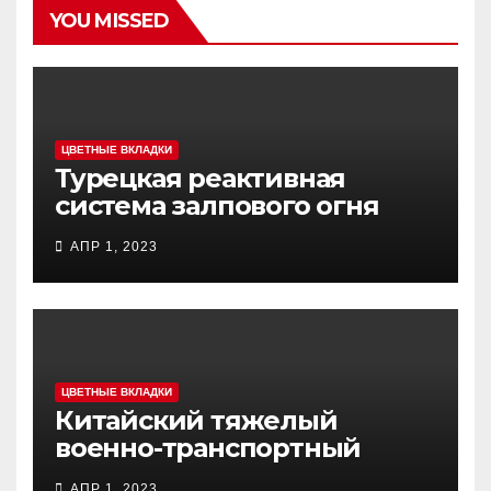
YOU MISSED
ЦВЕТНЫЕ ВКЛАДКИ
Турецкая реактивная
система залпового огня
MCL (Multi-Caliber Launcher)
АПР 1, 2023
ЦВЕТНЫЕ ВКЛАДКИ
Китайский тяжелый
военно-транспортный
самолет (BTC) Y-20
АПР 1, 2023