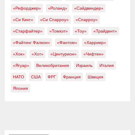
«Рефорджер»
«Роланд»
«Сайдвиндер»
«Си Кинг»
«Си Спарроу»
«Спарроу»
«Старфайтер»
«Томкэт»
«Тоу»
«Трайдент»
«Файтинг Фалкон»
«Фантом»
«Харриер»
«Хок»
«Хот»
«Центурион»
«Чифтен»
«Ягуар»
Великобритания
Израиль
Италия
НАТО
США
ФРГ
Франция
Швеция
Япония