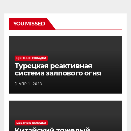
YOU MISSED
ЦВЕТНЫЕ ВКЛАДКИ
Турецкая реактивная
система залпового огня
MCL (Multi-Caliber Launcher)
АПР 1, 2023
ЦВЕТНЫЕ ВКЛАДКИ
Китайский тяжелый