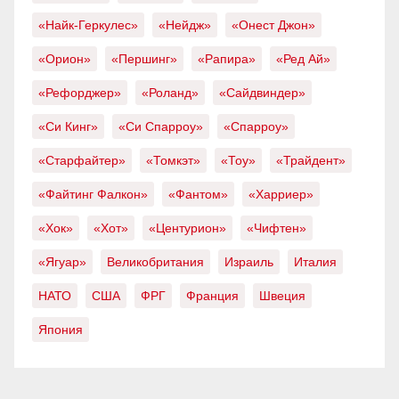
«Найк-Геркулес»
«Нейдж»
«Онест Джон»
«Орион»
«Першинг»
«Рапира»
«Ред Ай»
«Рефорджер»
«Роланд»
«Сайдвиндер»
«Си Кинг»
«Си Спарроу»
«Спарроу»
«Старфайтер»
«Томкэт»
«Тоу»
«Трайдент»
«Файтинг Фалкон»
«Фантом»
«Харриер»
«Хок»
«Хот»
«Центурион»
«Чифтен»
«Ягуар»
Великобритания
Израиль
Италия
НАТО
США
ФРГ
Франция
Швеция
Япония