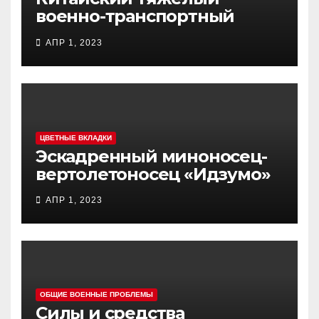
военно-транспортный
самолет (BTC) Y-20
АПР 1, 2023
(«ЮНЬ-20») «Куньпин»
ЦВЕТНЫЕ ВКЛАДКИ
Эскадренный миноносец-
вертолетоносец «Идзумо»
АПР 1, 2023
ОБЩИЕ ВОЕННЫЕ ПРОБЛЕМЫ
Силы и средства