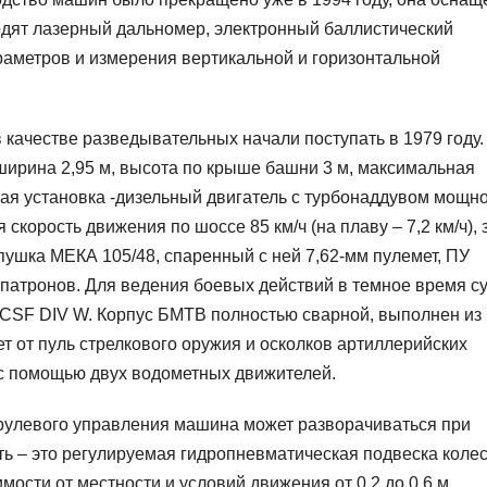
одят лазерный дальномер, электронный баллистический
раметров и измерения вертикальной и горизонтальной
качестве разведывательных начали поступать в 1979 году.
 ширина 2,95 м, высота по крыше башни 3 м, максимальная
овая установка -дизельный двигатель с турбонаддувом мощн
 скорость движения по шоссе 85 км/ч (на плаву – 7,2 км/ч), 
 пушка МЕКА 105/48, спаренный с ней 7,62-мм пулемет, ПУ
 патронов. Для ведения боевых действий в темное время су
 CSF DIV W. Корпус БМТВ полностью сварной, выполнен из
от пуль стрелкового оружия и осколков артиллерийских
 с помощью двух водометных движителей.
рулевого управления машина может разворачиваться при
ь – это регулируемая гидропневматическая подвеска колес
ости от местности и условий движения от 0,2 до 0,6 м.