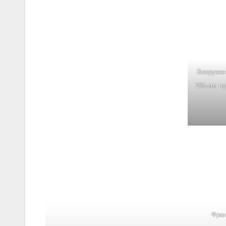
Вооруже
105-мм пу
Фра