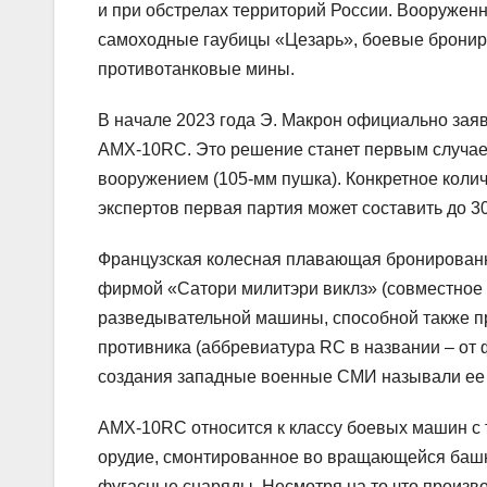
и при обстрелах территорий России. Вооруже
самоходные гаубицы «Цезарь», боевые бронир
противотанковые мины.
В начале 2023 года Э. Макрон официально зая
AMX-10RC. Это решение станет первым случае
вооружением (105-мм пушка). Конкретное колич
экспертов первая партия может составить до 3
Французская колесная плавающая бронированн
фирмой «Сатори милитэри виклз» (совместное 
разведывательной машины, способной также п
противника (аббревиатура RC в названии – от 
создания западные военные СМИ называли ее 
AMX-10RC относится к классу боевых машин с
орудие, смонтированное во вращающейся башне
фугасные снаряды. Несмотря на то что произв