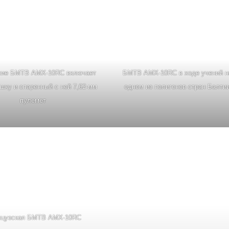
ние БМТВ AMX-10RC включает
БМТВ AMX-10RC в ходе учений н
шку и спаренный с ней 7,62-мм
одном из полигонов стран Балти
пулемет
нцузская БМТВ AMX-10RC