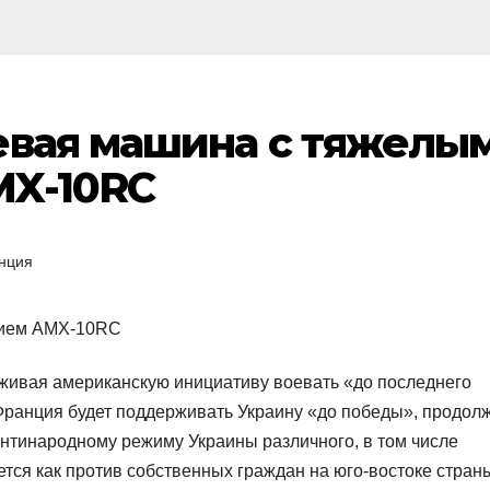
евая машина с тяжелы
MX-10RC
нция
живая американскую инициативу воевать «до последнего
 Франция будет поддерживать Украину «до победы», продол
антинародному режиму Украины различного, в том числе
тся как против собственных граждан на юго-востоке страны