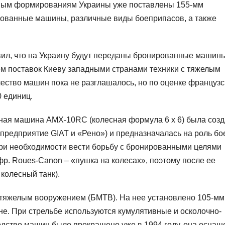
нным формированиям Украины уже поставлены 155-мм
ованные машины, различные виды боеприпасов, а также
вил, что на Украину будут переданы бронированные машин
м поставок Киеву западными странами техники с тяжелым
ество машин пока не разглашалось, но по оценке французс
0 единиц.
ая машина AMX-10RC (колесная формула 6 х 6) была соз
предприятие GIAT и «Рено») и предназначалась на роль бо
ри необходимости вести борьбу с бронированными целями
фр. Roues-Canon – «пушка на колесах», поэтому после ее
колесный танк).
 тяжелым вооружением (БМТВ). На нее установлено 105-мм
. При стрельбе используются кумулятивные и осколочно-
одство машин было прекращено уже в 1994 году, она оснащ