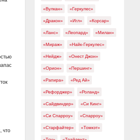
«Вулкан»
«Геркулес»
«Дракон»
«Игл»
«Корсар»
«Ланс»
«Леопард»
«Милан»
«Мираж»
«Найк-Геркулес»
«Нейдж»
«Онест Джон»
остью
запас
«Орион»
«Першинг»
«Рапира»
«Ред Ай»
ток
«Рефорджер»
«Роланд»
«Сайдвиндер»
«Си Кинг»
«Си Спарроу»
«Спарроу»
«Старфайтер»
«Томкэт»
, что
«Тоу»
«Трайдент»