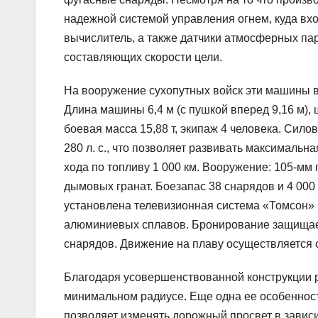
надежной системой управления огнем, куда вх
вычислитель, а также датчики атмосферных па
составляющих скорости цели.
На вооружение сухопутных войск эти машины в 
Длина машины 6,4 м (с пушкой вперед 9,16 м),
боевая масса 15,88 т, экипаж 4 человека. Сил
280 л. с., что позволяет развивать максимальная
хода по топливу 1 000 км. Вооружение: 105-мм
дымовых гранат. Боезапас 38 снарядов и 4 000
установлена телевизионная система «Томсон»
алюминиевых сплавов. Бронирование защищает 
снарядов. Движение на плаву осуществляется
Благодаря усовершенствованной конструкции 
минимальном радиусе. Еще одна ее особенност
позволяет изменять дорожный просвет в зависим