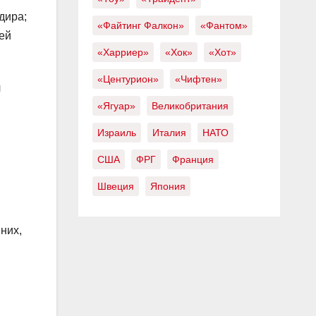
дира;
«Файтинг Фалкон»
«Фантом»
ей
«Харриер»
«Хок»
«Хот»
«Центурион»
«Чифтен»
л
«Ягуар»
Великобритания
Израиль
Италия
НАТО
США
ФРГ
Франция
Швеция
Япония
них,