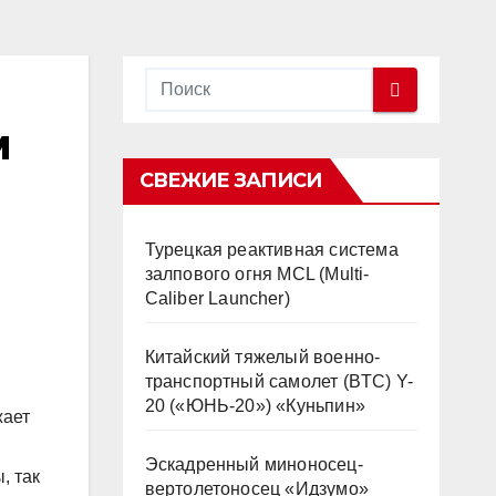
м
СВЕЖИЕ ЗАПИСИ
Турецкая реактивная система
залпового огня MCL (Multi-
Caliber Launcher)
Китайский тяжелый военно-
транспортный самолет (BTC) Y-
20 («ЮНЬ-20») «Куньпин»
жает
Эскадренный миноносец-
, так
вертолетоносец «Идзумо»