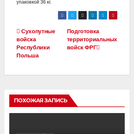
упаковкой 36 кг.
Навигация
Сухопутные
Подготовка
войска
территориальных
по
Республики
войск ФРГ
записям
Польша
ПОХОЖАЯ ЗАПИСЬ