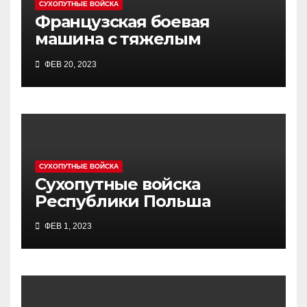
СУХОПУТНЫЕ ВОЙСКА
Французская боевая
машина с тяжелым
вооружением AMX-10RC
ФЕВ 20, 2023
СУХОПУТНЫЕ ВОЙСКА
Сухопутные войска
Республики Польша
ФЕВ 1, 2023