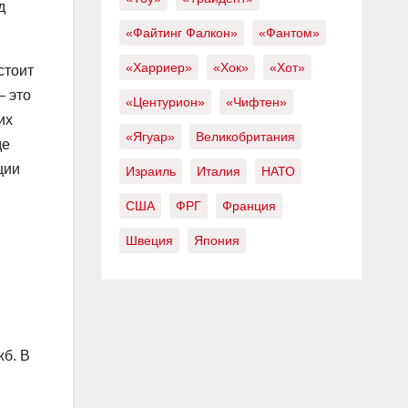
д
«Файтинг Фалкон»
«Фантом»
«Харриер»
«Хок»
«Хот»
стоит
— это
«Центурион»
«Чифтен»
их
«Ягуар»
Великобритания
де
ции
Израиль
Италия
НАТО
США
ФРГ
Франция
Швеция
Япония
б. В