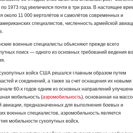
2 по 1973 год увеличился почти в три раза. В настоящее вре
 около 11 000 вертолётов и самолётов современных и
м американских специалистов, численность армейской авиац
в.
нские военные специалисты объясняют прежде всего
утных поиск — одного из основных требований ведения в
я.
 сухопутных войск США решался главным образом путем
стей и соединений, а также за счет оснащения их новыми
чале 60-х годов одним из основных направлений улучшен
шная мобильность (
аэромобильность
), основанная на масс
й авиации, предназначенных для выполнения боевых и
их военных специалистов, аэромобильность является
тия мобильности сухопутных войск.