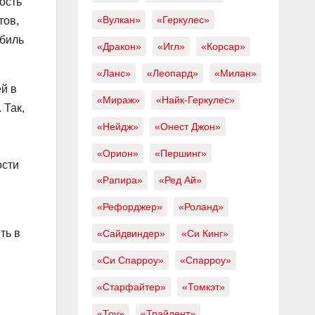
ость
«Вулкан»
«Геркулес»
тов,
обиль
«Дракон»
«Игл»
«Корсар»
«Ланс»
«Леопард»
«Милан»
й в
«Мираж»
«Найк-Геркулес»
 Так,
«Нейдж»
«Онест Джон»
«Орион»
«Першинг»
ости
«Рапира»
«Ред Ай»
«Рефорджер»
«Роланд»
ть в
«Сайдвиндер»
«Си Кинг»
«Си Спарроу»
«Спарроу»
«Старфайтер»
«Томкэт»
«Тоу»
«Трайдент»