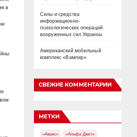
мя в
Силы и средства
информационно-
ии
психологических операций
вооруженных сил Украины
Американский мобильный
ойны
комплекс «Вампир»
СВЕЖИЕ КОММЕНТАРИИ
ия
овом
МЕТКИ
«Авакс»
«Альфа Джет»