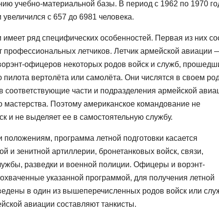
ю учебно-материальной базы. В период с 1962 по 1970 го
увеличился с 657 до 6981 человека.
 имеет ряд специфических особенностей. Первая из них со
ят профессиональных летчиков. Летчик армейской авиации 
ворэнт-офицеров некоторых родов войск и служб, прошедш
 пилота вертолёта или самолёта. Они числятся в своем ро
 в соответствующие части и подразделения армейской авиа
о мастерства. Поэтому американское командование не
к и не выделяет ее в самостоятельную службу.
 положениям, программа летной подготовки касается
ой и зенитной артиллерии, бронетанковых войск, связи,
лужбы, разведки и военной полиции. Офицеры и ворэнт-
 охваченные указанной программой, для получения летной
едены в один из вышеперечисленных родов войск или служ
йской авиации составляют танкисты.