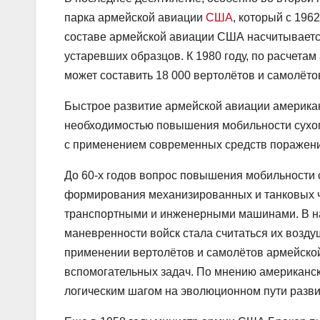
парка армейской авиации
США
, который с 196
составе армейской авиации США насчитывается
устаревших образцов. К 1980 году, по расчета
может составить 18 000 вертолётов и самолёто
Быстрое развитие армейской авиации америка
необходимостью повышения мобильности сухоп
с применением современных средств поражени
До 60-x годов вопрос повышения мобильности
формирования механизированных и танковых ча
транспортными и инженерными машинами. В на
маневренности войск стала считаться их возду
применении вертолётов и самолётов армейско
вспомогательных задач. По мнению американск
логическим шагом на эволюционном пути разви