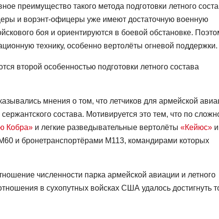
ное преимущество такого метода подготовки летного сост
ицеры и ворэнт-офицеры уже имеют достаточную военную
йскового боя и ориентируются в боевой обстановке. Поэто
ационную технику, особенно вертолёты огневой поддержки.
тся второй особенностью подготовки летного состава
казывались мнения о том, что летчиков для армейской авиа
 сержантского состава. Мотивируется это тем, что по сложн
ю Кобра»
и легкие разведывательные вертолёты
«Кейюс»
и
М60 и бронетранспортёрами M113, командирами которых
тношение численности парка армейской авиации и летного
соотношения в сухопутных войсках США удалось достигнуть т