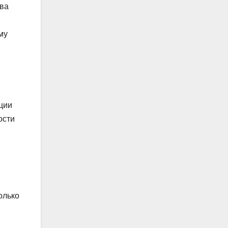
ава
му
ции
ости
олько