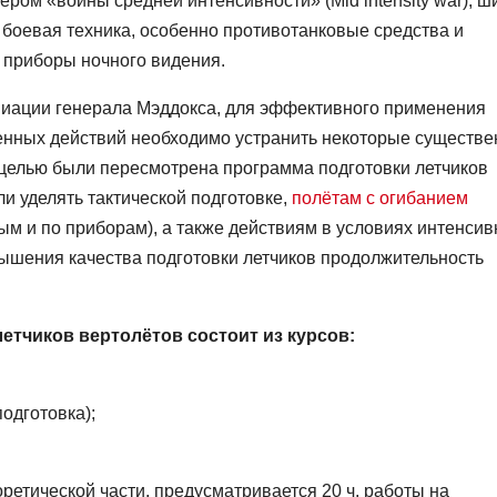
ром «войны средней интенсивности» (Mid intensity war), ш
боевая техника, особенно противотанковые средства и
 приборы ночного видения.
виации генерала Мэддокса, для эффективного применения
оенных действий необходимо устранить некоторые существ
й целью были пересмотрена программа подготовки летчиков
ли уделять тактической подготовке,
полётам с огибанием
ым и по приборам), а также действиям в условиях интенсив
ышения качества подготовки летчиков продолжительность
етчиков вертолётов состоит из курсов:
одготовка);
ретической части, предусматривается 20 ч. работы на