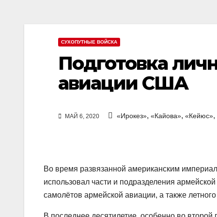
СУХОПУТНЫЕ ВОЙСКА
Подготовка личн
авиации США
,
,
,
«Ирокез»
«Кайова»
«Кейюс»
МАЙ 6, 2020
Во время развязанной американским империал
использовал части и подразделения армейской
самолётов армейской авиации, а также летного 
В последнее десятилетие, особенно во второй 