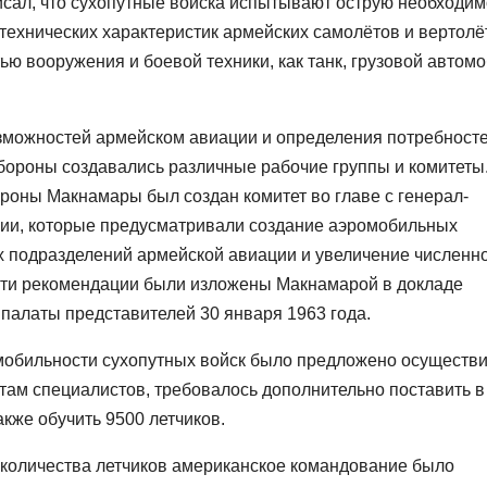
сал, что сухопутные войска испытывают острую необходим
технических характеристик армейских самолётов и вертолё
ю вооружения и боевой техники, как танк, грузовой автом
зможностей армейском авиации и определения потребносте
бороны создавались различные рабочие группы и комитеты.
роны Макнамары был создан комитет во главе с генерал-
ции, которые предусматривали создание аэромобильных
х подразделений армейской авиации и увеличение численн
 Эти рекомендации были изложены Макнамарой в докладе
палаты представителей 30 января 1963 года.
бильности сухопутных войск было предложено осуществи
четам специалистов, требовалось дополнительно поставить в
акже обучить 9500 летчиков.
 количества летчиков американское командование было