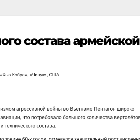
ого состава армейской
,
,
«Хью Кобра»
«Чинук»
США
измом агрессивной войны во Вьетнаме Пентагон широко
 авиации, что потребовало большого количества вертолётов
и технического состава.
половине 60-х годов, отмечался значительный рост численн