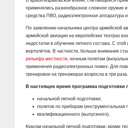
В арабо-израильской войне, считающейся приме
применялись разнообразное сложное оружие и 
средства ПВО, радиоэлектронная аппаратура и
По заявлению начальника центра армейской а
армейской авиации на европейских театрах в
недостатки в обучении летного состава. С это
вертолётов. В частности, больше внимания ста
рельефа местности
, ночным полетам (визуальн
применения радиоэлектронных помех. Для пов
тренировок на тренажерах возросла в три раза.
В настоящее время программа подготовки л
начальной летной подготовки;
полетов по приборам (инструментальная п
квалификационного (выпускного).
Курсом начальной летной подготовки, кроме тео