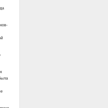
ода
ков-
ой
р
к
 была
ые