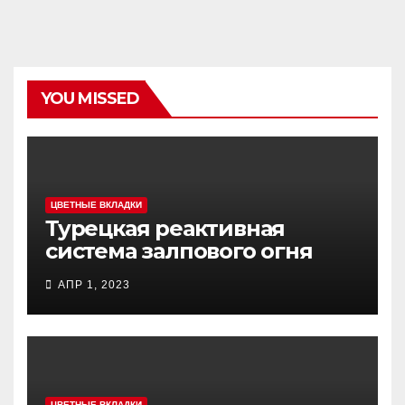
YOU MISSED
ЦВЕТНЫЕ ВКЛАДКИ
Турецкая реактивная
система залпового огня
MCL (Multi-Caliber Launcher)
АПР 1, 2023
ЦВЕТНЫЕ ВКЛАДКИ