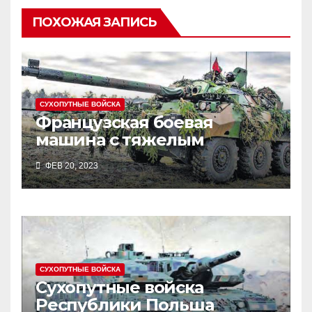
ПОХОЖАЯ ЗАПИСЬ
СУХОПУТНЫЕ ВОЙСКА
Французская боевая
машина с тяжелым
вооружением AMX-10RC
ФЕВ 20, 2023
СУХОПУТНЫЕ ВОЙСКА
Сухопутные войска
Республики Польша