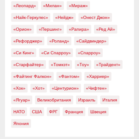
«Леопард»
«Милан»
«Мираж»
«Найк-Геркулес»
«Нейдж»
«Онест Джон»
«Орион»
«Першинг»
«Рапира»
«Ред Ай»
«Рефорджер»
«Роланд»
«Сайдвиндер»
«Си Кинг»
«Си Спарроу»
«Спарроу»
«Старфайтер»
«Томкэт»
«Тоу»
«Трайдент»
«Файтинг Фалкон»
«Фантом»
«Харриер»
«Хок»
«Хот»
«Центурион»
«Чифтен»
«Ягуар»
Великобритания
Израиль
Италия
НАТО
США
ФРГ
Франция
Швеция
Япония