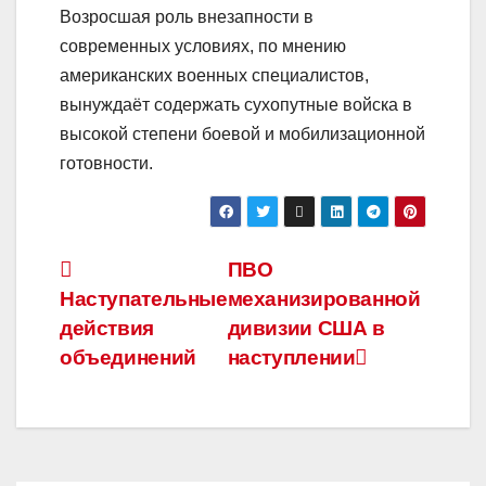
Возросшая роль внезапности в
современных условиях, по мнению
американских военных специалистов,
вынуждаёт содержать сухопутные войска в
высокой степени боевой и мобилизационной
готовности.
Навигация
ПВО
Наступательные
механизированной
по
действия
дивизии США в
записям
объединений
наступлении