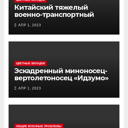
Китайский тяжелый
военно-транспортный
самолет (BTC) Y-20
АПР 1, 2023
(«ЮНЬ-20») «Куньпин»
ЦВЕТНЫЕ ВКЛАДКИ
Эскадренный миноносец-
вертолетоносец «Идзумо»
АПР 1, 2023
ОБЩИЕ ВОЕННЫЕ ПРОБЛЕМЫ