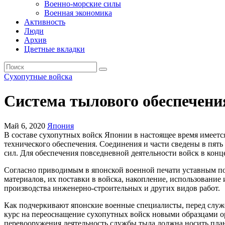
Военно-морские силы
Военная экономика
Активность
Люди
Архив
Цветные вкладки
Сухопутные войска
Система тылового обеспечени
Май 6, 2020
Япония
В составе сухопутных войск Японии в настоящее время имеется
технического обеспечения. Соединения и части сведены в пять
сил. Для обеспечения повседневной деятельности войск в конце
Согласно приводимым в японской военной печати уставным по
материалов, их поставки в войска, накопление, использование
производства инженерно-строительных и других видов работ.
Как подчеркивают японские военные специалисты, перед службо
курс на переоснащение сухопутных войск новыми образцами ор
перевооружения деятельность службы тыла должна носить план