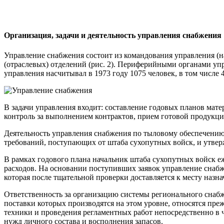
Организация, задачи и деятельность управления снабжения
Управление снабжения состоит из командования управления (н
(отраслевых) отделений (рис. 2). Периферийными органами уп
управления насчитывал в 1973 году 1075 человек, в том числе
В задачи управления входит: составление годовых планов мате
контроль за выполнением контрактов, прием готовой продукции
Деятельность управления снабжения по тыловому обеспечению 
требований, поступающих от штаба сухопутных войск, и утве
В рамках годового плана начальник штаба сухопутных войск 
расходов. На основании поступивших заявок управление снаб
которая после тщательной проверки доставляется к месту назн
Ответственность за организацию системы регионального снабж
поставки которых производятся на этом уровне, относятся пре
техники и проведения регламентных работ непосредственно в 
нужд личного состава и восполнения запасов.