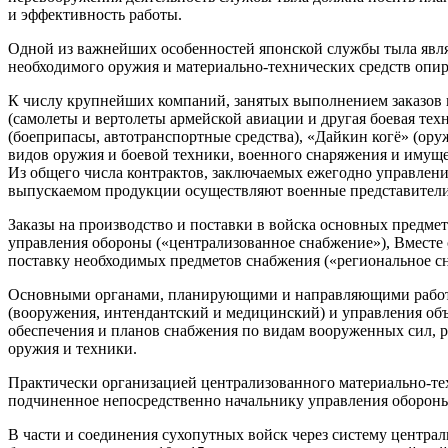
и эффективность работы.
Одной из важнейших особенностей японской службы тыла являе
необходимого оружия и материально-технических средств опир
К числу крупнейших компаний, занятых выполнением заказов в
(самолеты и вертолеты армейской авиации и другая боевая тех
(боеприпасы, автотранспортные средства), «Дайкин когё» (ору
видов оружия и боевой техники, военного снаряжения и имущ
Из общего числа контрактов, заключаемых ежегодно управление
выпускаемом продукции осуществляют военные представители
Заказы на производство и поставки в войска основных предме
управления обороны («централизованное снабжение»), Вместе с
поставку необходимых предметов снабжения («региональное с
Основными органами, планирующими и направляющими работу 
(вооружения, интендантский и медицинский) и управления об
обеспечения и планов снабжения по видам вооруженных сил, р
оружия и техники.
Практически организацией централизованного материально-тех
подчиненное непосредственно начальнику управления оборон
В части и соединения сухопутных войск через систему централ