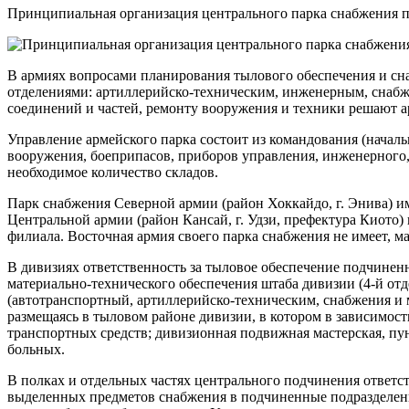
Принципиальная организация центрального парка снабжения по
В армиях вопросами планирования тылового обеспечения и сн
отделениями: артиллерийско-техническим, инженерным, снабж
соединений и частей, ремонту вооружения и техники решают а
Управление армейского парка состоит из командования (начальн
вооружения, боеприпасов, приборов управления, инженерного, 
необходимое количество складов.
Парк снабжения Северной армии (район Хоккайдо, г. Энива) им
Центральной армии (район Кансай, г. Удзи, префектура Киото)
филиала. Восточная армия своего парка снабжения не имеет, м
В дивизиях ответственность за тыловое обеспечение подчинен
материально-технического обеспечения штаба дивизии (4-й отд
(автотранспортный, артиллерийско-техническим, снабжения и 
размещаясь в тыловом районе дивизии, в котором в зависимос
транспортных средств; дивизионная подвижная мастерская, пу
больных.
В полках и отдельных частях центрального подчинения ответс
выделенных предметов снабжения в подчиненные подразделения