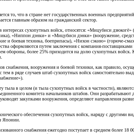
тся то, что в стране нет государственных военных предприятий
ается главным образом на гражданский сектор.
 интересах сухопутных войск, относятся: «Мицубиси дзюкогё» (
ника), «Ниппон дэнки» и «Мицубиси дэнки» (вооружение, средст
жие и боевая техника, боеприпасы), «Нихон сэкию» (горюче-сма
ества оформляются путем заключения с компания-поставщиками 
м обороны, более 25% приходится на долю сухопутных войск. Ко
.
тов снабжения, вооружения и боевой техники, как правило, ос
 тем в ряде случаев штаб сухопутных войск самостоятельно выд
набжение»).
тыла в целом (и тыла сухопутных войск в частности), являют
ъединенного комитета начальников штабов. Они разрабатывают 
уководят закупками вооружения, определяют направления разви
нического обеспечения сухопутных войск, наряду с другими ви
ы Японии.
изованного снабжения ежегодно поступает в среднем более 18 0