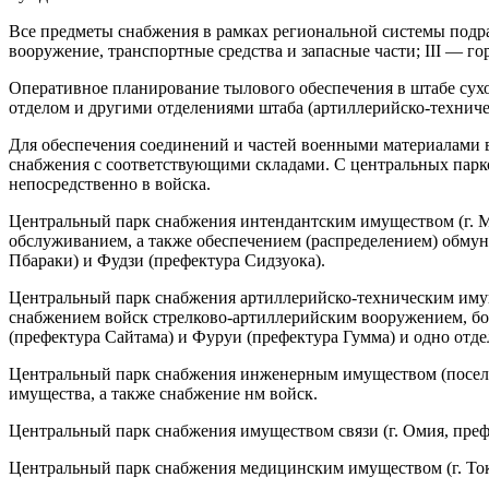
Все предметы снабжения в рамках региональной системы подраз
вооружение, транспортные средства и запасные части; III — 
Оперативное планирование тылового обеспечения в штабе сухо
отделом и другими отделениями штаба (артиллерийско-технич
Для обеспечения соединений и частей военными материалами в
снабжения с соответствующими складами. С центральных парков
непосредственно в войска.
Центральный парк снабжения интендантским имуществом (г. М
обслуживанием, а также обеспечением (распределением) обму
Пбараки) и Фудзи (префектура Сидзуока).
Центральный парк снабжения артиллерийско-техническим имущ
снабжением войск стрелково-артиллерийским вооружением, бо
(префектура Сайтама) и Фуруи (префектура Гумма) и одно отде
Центральный парк снабжения инженерным имуществом (посело
имущества, а также снабжение нм войск.
Центральный парк снабжения имуществом связи (г. Омия, преф
Центральный парк снабжения медицинским имуществом (г. То