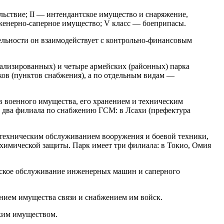
льствие; II — интендантское имущество и снаряжение,
нженерно-саперное имущество; V класс — боеприпасы.
тельности он взаимодействует с контрольно-финансовым
иализированных) и четыре армейских (районных) парка
ков (пунктов снабжения), а по отдельным видам —
в военного имущества, его хранением и техническим
 два филиала по снабжению ГСМ: в Лсахи (префектура
 техническим обслуживанием вооружения и боевой техники,
химической защиты. Парк имеет три филиала: в Токио, Омия
еское обслуживание инженерных машин и саперного
нием имущества связи и снабжением им войск.
ким имуществом.