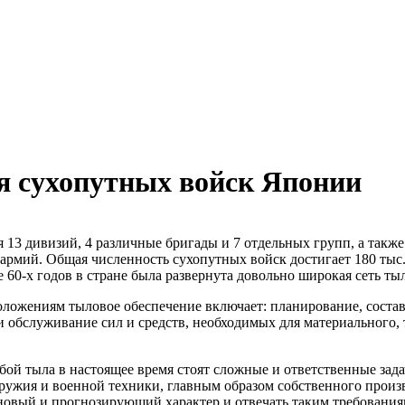
я сухопутных войск Японии
 13 дивизий, 4 различные бригады и 7 отдельных групп, а также
 армий. Общая численность сухопутных войск достигает 180 тыс
 60-х годов в стране была развернута довольно широкая сеть ты
ложениям тыловое обеспечение включает: планирование, соста
 и обслуживание сил и средств, необходимых для материального,
й тыла в настоящее время стоят сложные и ответственные задач
ужия и военной техники, главным образом собственного произв
овый и прогнозирующий характер и отвечать таким требованиям