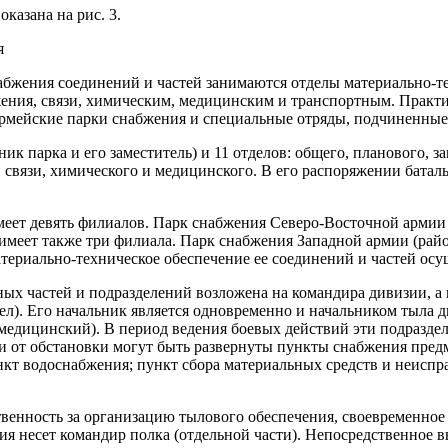
казана на рис. 3.
абжения соединений и частей занимаются отделы материально-т
ения, связи, химическим, медицинским и транспортным. Практи
рмейские парки снабжения и специальные отряды, подчиненные 
ик парка и его заместитель) и 11 отделов: общего, планового, з
связи, химического и медицинского. В его распоряжении баталь
еет девять филиалов. Парк снабжения Северо-Восточной армии (
 имеет также три филиала. Парк снабжения Западной армии (рай
атериально-техническое обеспечение ее соединений и частей осу
ных частей и подразделений возложена на командира дивизии, а
ел). Его начальник является одновременно и начальником тыла 
медицинский). В период ведения боевых действий эти подраздел
ти от обстановки могут быть развернуты пункты снабжения пред
нкт водоснабжения; пункт сбора материальных средств и неисп
твенность за организацию тылового обеспечения, своевременное
 несет командир полка (отдельной части). Непосредственное в