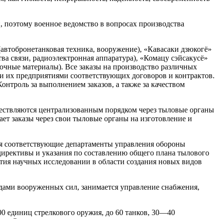
, поэтому военное ведомство в вопросах производства
автобронетанковая техника, вооружение), «Кавасаки дзюкогё»
ва связи, радиоэлектронная аппаратура), «Комацу сэйсакусё»
зочные материалы). Все заказы на производство различных
и их предприятиями соответствующих договоров и контрактов.
нтроль за выполнением заказов, а также за качеством
уществляются централизованным порядком через тыловые органы
ает заказы через свои тыловые органы на изготовление и
ся соответствующие департаменты управления обороны
директивы и указания по составлению общего плана тылового
тия научных исследовании в области создания новых видов
дами вооруженных сил, занимается управление снабжения,
00 единиц стрелкового оружия, до 60 танков, 30—40