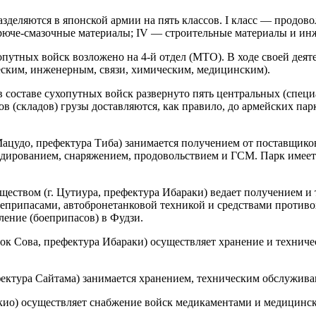
деляются в японской армии на пять классов. I класс — продово
горюче-смазочные материалы; IV — строительные материалы и и
путных войск возложено на 4-й отдел (МТО). В ходе своей дея
еским, инженерным, связи, химическим, медицинским).
 составе сухопутных войск развернуто пять центральных (спец
 (складов) грузы доставляются, как правило, до армейских пар
ацудо, префектура Тиба) занимается получением от поставщико
ндированием, снаряжением, продовольствием и ГСМ. Парк имеет
еством (г. Цутиура, префектура Ибараки) ведает получением и
еприпасами, автобронетанковой техникой и средствами противо
ление (боеприпасов) в Фудзи.
к Сова, префектура Ибараки) осуществляет хранение и технич
ектура Сайтама) занимается хранением, техническим обслужива
кио) осуществляет снабжение войск медикаментами и медицинс