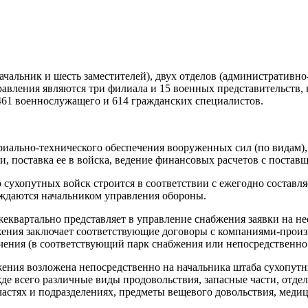
ачальник и шесть заместителей), двух отделов (административн
равления являются три филиала и 15 военных представительств,
 461 военнослужащего и 614 гражданских специалистов.
риально-технического обеспечения вооруженных сил (по видам),
, поставка ее в войска, ведение финансовых расчетов с постав
сухопутных войск строится в соответствии с ежегодно составл
рждаются начальником управления обороны.
ежеквартально представляет в управление снабжения заявки на
жения заключает соответствующие договоры с компаниями-произ
ачения (в соответствующий парк снабжения или непосредственно 
ения возложена непосредственно на начальника штаба сухопутны
жде всего различные виды продовольствия, запасные части, отде
частях и подразделениях, предметы вещевого довольствия, меди