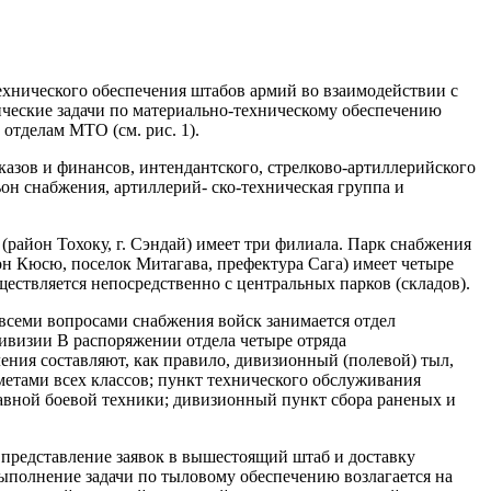
ехнического обеспечения штабов армий во взаимодействии с
ческие задачи по материально-техническому обеспечению
отделам МТО (см. рис. 1).
аказов и финансов, интендантского, стрелково-артиллерийского
он снабжения, артиллерий- ско-техническая группа и
район Тохоку, г. Сэндай) имеет три филиала. Парк снабжения
он Кюсю, поселок Митагава, префектура Сага) имеет четыре
ществляется непосредственно с центральных парков (складов).
 всеми вопросами снабжения войск занимается отдел
дивизии В распоряжении отдела четыре отряда
ения составляют, как правило, дивизионный (полевой) тыл,
метами всех классов; пункт технического обслуживания
равной боевой техники; дивизионный пункт сбора раненых и
 представление заявок в вышестоящий штаб и доставку
ыполнение задачи по тыловому обеспечению возлагается на