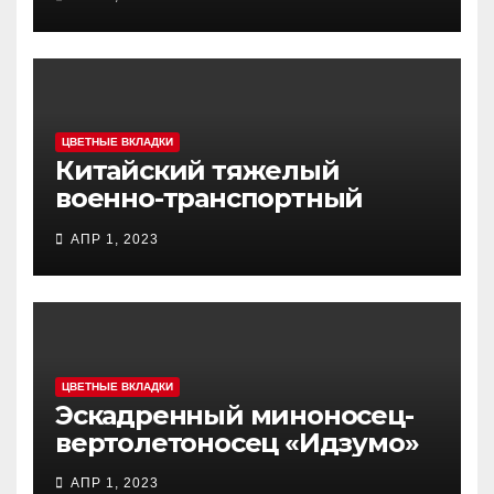
ЦВЕТНЫЕ ВКЛАДКИ
Китайский тяжелый
военно-транспортный
самолет (BTC) Y-20
АПР 1, 2023
(«ЮНЬ-20») «Куньпин»
ЦВЕТНЫЕ ВКЛАДКИ
Эскадренный миноносец-
вертолетоносец «Идзумо»
АПР 1, 2023