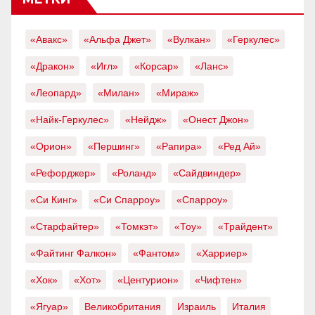
«Авакс»
«Альфа Джет»
«Вулкан»
«Геркулес»
«Дракон»
«Игл»
«Корсар»
«Ланс»
«Леопард»
«Милан»
«Мираж»
«Найк-Геркулес»
«Нейдж»
«Онест Джон»
«Орион»
«Першинг»
«Рапира»
«Ред Ай»
«Рефорджер»
«Роланд»
«Сайдвиндер»
«Си Кинг»
«Си Спарроу»
«Спарроу»
«Старфайтер»
«Томкэт»
«Тоу»
«Трайдент»
«Файтинг Фалкон»
«Фантом»
«Харриер»
«Хок»
«Хот»
«Центурион»
«Чифтен»
«Ягуар»
Великобритания
Израиль
Италия