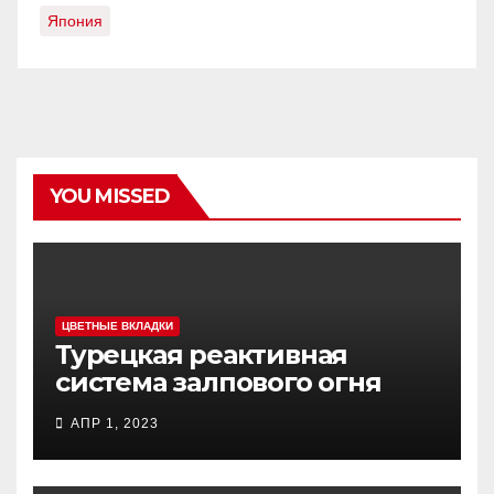
Япония
YOU MISSED
ЦВЕТНЫЕ ВКЛАДКИ
Турецкая реактивная
система залпового огня
MCL (Multi-Caliber Launcher)
АПР 1, 2023