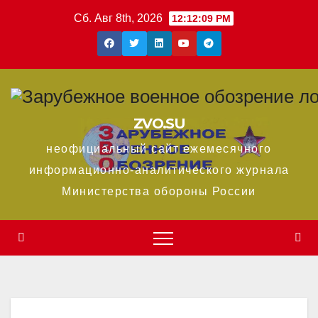
Перейти
Сб. Авг 8th, 2026
12:12:10 PM
к
содержимому
ZVO.SU
неофициальный сайт ежемесячного
информационно-аналитического журнала
Министерства обороны России