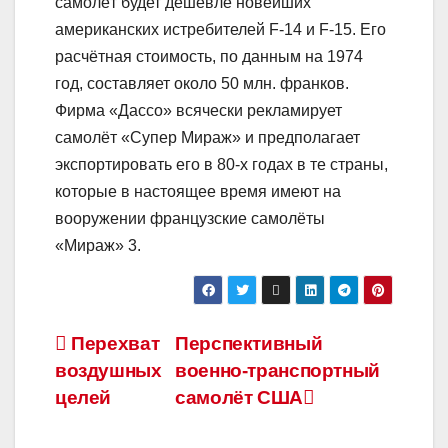
самолёт будет дешевле новейших
американских истребителей F-14 и F-15. Его
расчётная стоимость, по данным на 1974
год, составляет около 50 млн. франков.
Фирма «Дассо» всячески рекламирует
самолёт «Супер Мираж» и предполагает
экспортировать его в 80-х годах в те страны,
которые в настоящее время имеют на
вооружении французские самолёты
«Мираж» 3.
Навигация
Перехват
Перспективный
воздушных
военно-транспортный
по
целей
самолёт США
записям