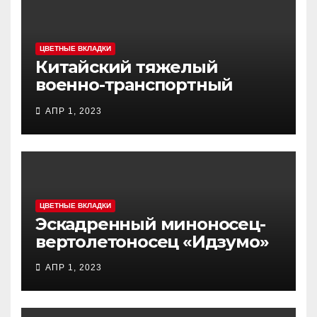
ЦВЕТНЫЕ ВКЛАДКИ
Китайский тяжелый
военно-транспортный
самолет (BTC) Y-20
АПР 1, 2023
(«ЮНЬ-20») «Куньпин»
ЦВЕТНЫЕ ВКЛАДКИ
Эскадренный миноносец-
вертолетоносец «Идзумо»
АПР 1, 2023