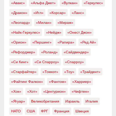
«Авакс»
«Альфа Джет»
«Вулкан»
«Геркулес»
«Дракон»
«Игл»
«Корсар»
«Ланс»
«Леопард»
«Милан»
«Мираж»
«Найк-Геркулес»
«Нейдж»
«Онест Джон»
«Орион»
«Першинг»
«Рапира»
«Ред Ай»
«Рефорджер»
«Роланд»
«Сайдвиндер»
«Си Кинг»
«Си Спарроу»
«Спарроу»
«Старфайтер»
«Томкэт»
«Тоу»
«Трайдент»
«Файтинг Фалкон»
«Фантом»
«Харриер»
«Хок»
«Хот»
«Центурион»
«Чифтен»
«Ягуар»
Великобритания
Израиль
Италия
НАТО
США
ФРГ
Франция
Швеция