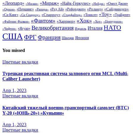
«Леопард»
«Мираж»
«Найк-Геркулес»
«Онест Джон»
«Нейдж»
«Милан»
«Сайдвиндер»
«Роланд»
«Першинг»
«Ред Ай»
«Рефорджер»
«Орион»
«Рапира»
«Тоу»
«Си Кинг»
«Спарроу»
«Томкэт»
«Старфайтер»
«Трайдент»
«Си Спарроу»
«Фантом»
«Хок»
«Харриер»
«Файтинг Фалкон»
«Хот»
«Центурион»
НАТО
Великобритания
Италия
«Ягуар»
«Чифтен»
Израиль
США
ФРГ
Франция
Япония
Швеция
You missed
Цветные вкладки
Турецкая реактивная система залпового огня MCL (Multi-
Caliber Launcher)
Апр 1, 2023
Цветные вкладки
Китайский тяжелый военно-транспортный самолет (BTC)
Y-20 («ЮНЬ-20») «Куньпин»
Апр 1, 2023
Цветные вкладки