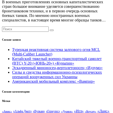
В военных приготовлениях основных капиталистических
стран большое внимание уделяется совершенствованию
бронетанковом техники, и в первою очередь основных
боевых танков. По мнению иностранных военных
специалистов, в настоящее время многие образцы танков…
Свежие записи
Турецкая реактивная система залпового огня MCL
(Multi-Caliber Launcher)
Китайский тяжелый военно-транспортный самолет
(BTC) Y-20 («ЮНЬ-20») «Куньпин»
Эскадренный миноносец-вертолетоносец «Идзумо»
Силы и средства информационно-психологических
операций вооруженных сил Украины
Американский мобильный комплекс «Вампир»
Свежие комментарии
Метки
«Ланс»
«Игл»
«Вулкан»
«Геркулес»
«Авакс»
«Альфа Джет»
«Дракон»
«Корсар»