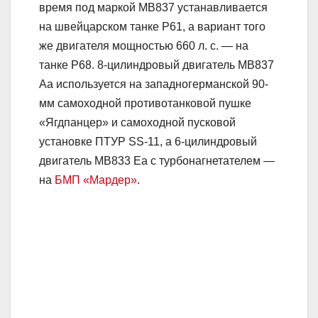
время под маркой МВ837 устанавливается
на швейцарском танке Р61, а вариант того
же двигателя мощностью 660 л. с. — на
танке Р68. 8-цилиндровый двигатель МВ837
Аа используется на западногерманской 90-
мм самоходной противотанковой пушке
«Ягдпанцер» и самоходной пусковой
установке ПТУР SS-11, а 6-цилиндровый
двигатель МВ833 Еа с турбонагнетателем —
на
БМП «Мардер»
.