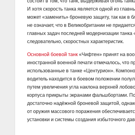
состоит в том, что танк, выдерживая огонь тан
И хотя скорость танка является одной из главн
может «заменить» броневую защиту, так как в 
не означает, что в Великобритании не придает
главных задач последней модернизации танка
следовательно, скоростных характеристик.
Основной боевой танк
«Чифтен» принят на воор
иностранной военной печати отмечалось, что п
использованные в танке «Центурион». Компоно
водитель находится в боевом положении полул
путем увеличения угла наклона верхней лобов
корпуса прикрыты экранами фальшбортами. По
достаточно надёжной броневой защитой, однако
от оружия массового поражения обеспечиваетс
установки и системы создания избыточного дав