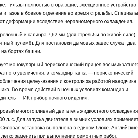
ке. Гильзы полностью сгорающие, эжекционное устройство 
 и газов в боевое отделение во время стрельбы. Специал
 от деформации вследствие неравномерного охлаждения.
релочный и калибра 7,62 мм (для стрельбы по живой силе).
итный пулемёт. Для постановки дымовых завес служат два
 на бортах башни.
зует монокулярный перископический прицел восьмикратног
ратного увеличения, а командир танка — перископический
 облегчения целеуказания и контроля за работой наводчика
чика. Во время действий в ночных условиях командир и
одитель — ИК прибор ночного видения.
ровый многотопливный двигатель жидкостного охлаждения
л. с. Для запуска двигателя в зимних условиях применяе
 Силовая установка выполнена в едином блоке. Английские
 легко заменить при выполнении ремонтных работ.