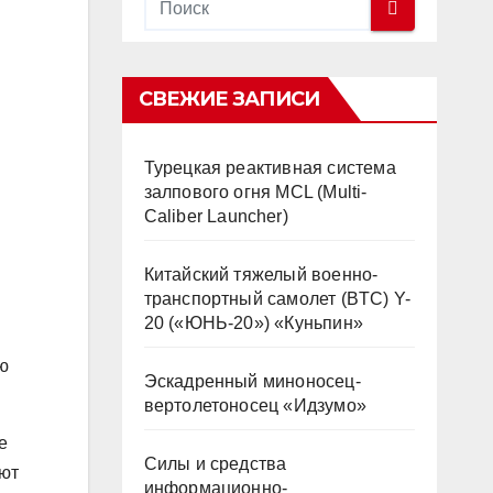
СВЕЖИЕ ЗАПИСИ
Турецкая реактивная система
залпового огня MCL (Multi-
Caliber Launcher)
Китайский тяжелый военно-
транспортный самолет (BTC) Y-
20 («ЮНЬ-20») «Куньпин»
ю
Эскадренный миноносец-
вертолетоносец «Идзумо»
е
Силы и средства
ают
информационно-