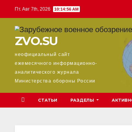
Перейти
Пт. Авг 7th, 2026
10:14:57 AM
к
содержимому
ZVO.SU
неофициальный сайт
ежемесячного информационно-
аналитического журнала
Министерства обороны России
СТАТЬИ
РАЗДЕЛЫ
АКТИВН