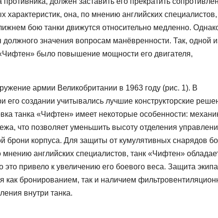
ка противника, должен заставить его прекратить сопротивле
ых характеристик, она, по мнению английских специалистов,
ближнем бою танки движутся относительно медленно. Однако
ся должного значения вопросам манёвренности. Так, одной и
 «Чифтен» было повышение мощности его двигателя,
ужение армии Великобритании в 1963 году (рис. 1). В
ри его создании учитывались лучшие конструкторские реше
вка танка «Чифтен» имеет некоторые особенности: механи
ежа, что позволяет уменьшить высоту отделения управлен
ой брони корпуса. Для защиты от кумулятивных снарядов б
 мнению английских специалистов, танк «Чифтен» обладае
 это привело к увеличению его боевого веса. Защита экип
я как бронированием, так и наличием фильтровентиляцион
ления внутри танка.