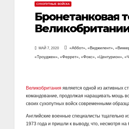
СУХОПУТНЫЕ ВОЙСКА
Бронетанковая 
Великобритани
,
,
«Аббот»
«Виджилент»
«Викке
МАЙ 7, 2020
,
,
,
,
«Троуджен»
«Феррет»
«Фокс»
«Центурион»
«
Великобритания
является одной из активных с
командование, продолжая наращивать мощь во
своих сухопутных войск современными образца
Английские военные специалисты тщательно из
1973 года и пришли к выводу, что, несмотря на