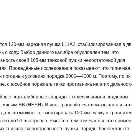
ся 120-мм нарезная пушка L11А2, стабилизированная в дв
нь с ходу. Выбор данного калибра обусловлен тем, что
вность своей 105-мм танковой пушки недостаточной для
тях. Проведённые исследования показывают, что типичная
 погодных условиях порядка 2000—4000 м. Поэтому, по их
, способное поражать тачки противника на этих дальностя
бойные подкалиберные снаряды с отделяющимся поддоном
тичным ВВ (HESH). В иностранной печати указывается, что
 дало возможность смонтировать 120-мм пушку в сравните
ект до 53 выстрелов. Вместе с тем отмечается, что приме
ых снизило скорострельность пушки. Заряды боекомплекта