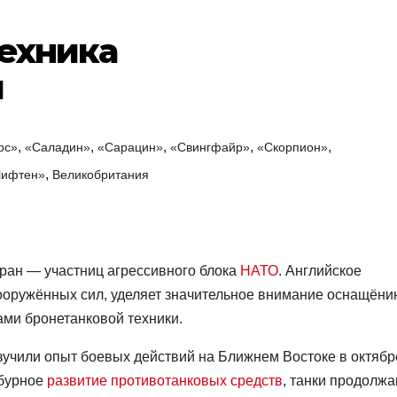
техника
и
,
,
,
,
,
рс»
«Саладин»
«Сарацин»
«Свингфайр»
«Скорпион»
,
Чифтен»
Великобритания
тран — участниц агрессивного блока
НАТО
. Английское
оружённых сил, уделяет значительное внимание оснащёни
ми бронетанковой техники.
учили опыт боевых действий на Ближнем Востоке в октябр
 бурное
развитие противотанковых средств
, танки продолж