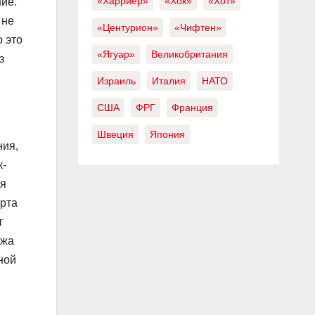
«Харриер»
«Хок»
«Хот»
ние.
 не
«Центурион»
«Чифтен»
 это
«Ягуар»
Великобритания
з
Израиль
Италия
НАТО
США
ФРГ
Франция
Швеция
Япония
ния,
к-
ия
орта
т
ажа
ной