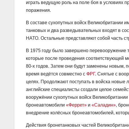
играть ведущую роль на поле боя в условиях п
поражения.
В составе сухопутных войск Великобритании им
танковых и два разведывательных входят в со
НАТО. Остальные представляют собой часть стр
В 1975 году было завершено перевооружение 
которые после проведения соответствующей м
80-х годов. Затем они будут заменены новым, 
время ведётся совместно с
ФРГ
. Снятые с воо
целях. Продолжают поступать в войска новые 
английские специалисты создали целое семей
вооружёнии сухопутных войск Великобритани
бронеавтомобили
«Феррет»
и
«Саладин»
, бро
внедрение колёсных бронеавтомобилей, которы
Действия бронетанковых частей Великобритан