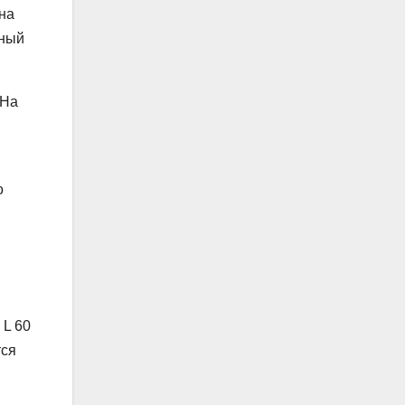
на
ьный
 На
о
 L 60
тся