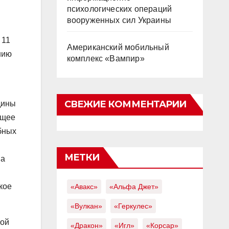
психологических операций
вооруженных сил Украины
 11
Американский мобильный
нию
комплекс «Вампир»
СВЕЖИЕ КОММЕНТАРИИ
дины
ящее
бных
МЕТКИ
На
кое
«Авакс»
«Альфа Джет»
«Вулкан»
«Геркулес»
кой
«Дракон»
«Игл»
«Корсар»