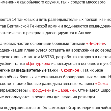
рименения как обычного оружия, так и средств массового
еется 14 танковых и пять разведывательных полков, из них
став Британской Рейнской армии и подчиняются командова
атегического резерва и дислоцируются в Англии.
танковых частей основными боевыми танками
«Чифтен»
,
одернизации планируется оставить на вооружёнии до сере
перспективным танком MBT80, разработка которого в насто
ружёния танки
«Центурион»
используются в основном в уче
лёгкие разведывательные танки
«Скорпион»
. На их базе
ство лёгких боевых и специальных бронированных машин. 
и состоят также боевые разведывательные машины
«Фокс»
,
нетранспортёры
«Троуджен»
и
«Сарацин»
. Отмечается широ
е используются в основном для ведения разведки.
ии поддерживаются огнём самоходной артиллерии английс