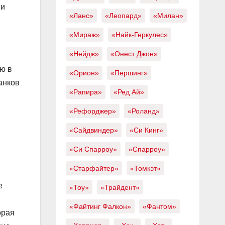
 и
«Ланс»
«Леопард»
«Милан»
«Мираж»
«Найк-Геркулес»
«Нейдж»
«Онест Джон»
ю в
«Орион»
«Першинг»
анков
«Рапира»
«Ред Ай»
«Рефорджер»
«Роланд»
«Сайдвиндер»
«Си Кинг»
«Си Спарроу»
«Спарроу»
«Старфайтер»
«Томкэт»
е
«Тоу»
«Трайдент»
«Файтинг Фалкон»
«Фантом»
орая