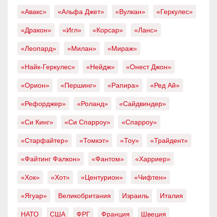
«Авакс»
«Альфа Джет»
«Вулкан»
«Геркулес»
«Дракон»
«Игл»
«Корсар»
«Ланс»
«Леопард»
«Милан»
«Мираж»
«Найк-Геркулес»
«Нейдж»
«Онест Джон»
«Орион»
«Першинг»
«Рапира»
«Ред Ай»
«Рефорджер»
«Роланд»
«Сайдвиндер»
«Си Кинг»
«Си Спарроу»
«Спарроу»
«Старфайтер»
«Томкэт»
«Тоу»
«Трайдент»
«Файтинг Фалкон»
«Фантом»
«Харриер»
«Хок»
«Хот»
«Центурион»
«Чифтен»
«Ягуар»
Великобритания
Израиль
Италия
НАТО
США
ФРГ
Франция
Швеция