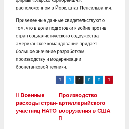
фирмы «Харско корпорейшн»,
расположенном в Йорк, штат Пенсильвания.
Приведенные данные свидетельствуют о
том, что в доле подготовки к войне против
стран социалистического содружества
американское командование придаёт
большое значение разработкам,
производству и модернизации
бронетанковой техники.
Навигация
Военные
Производство
расходы стран-
артиллерийского
по
участниц НАТО
вооружения в США
записям