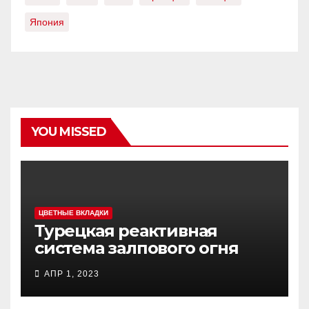
Япония
YOU MISSED
ЦВЕТНЫЕ ВКЛАДКИ
Турецкая реактивная
система залпового огня
MCL (Multi-Caliber Launcher)
АПР 1, 2023