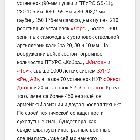
установок (90-мм пушки и ПТУPC SS-11),
280 105-им, 680 155-мм и 80 203,2-мм
гаубиц, 150 175-мм самоходных пушек, 210
реактивных установок
«Ларс»
, более 1800
зенитных самоходных установок ствольной
артиллерии калибра 20, 30 и 10 мм. На
вооружении войск состоит огромное
количество ПТУРС «Кобра»,
«Милан»
и
«Тоу»
, свыше 1000 легких систем
ЗУРО
«Ред Ай»
, а также 70 установок НУР
«Онест
Джон»
и 20 установок УР
«Сержант»
. Кроме
того, имеется более 450 вертолётов
армейской авиации и другая боевая техника.
По своей технической оснащённости
сухопутные силы бундесвера, как
свидетельствуют иностранные военные
специалисты, уже сейчас намного