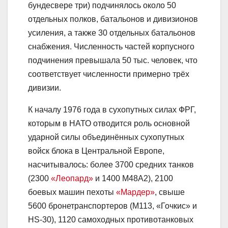
бундесвере три) подчинялось около 50
отдельных полков, батальонов и дивизионов
усиления, а также 30 отдельных батальонов
снабжения. Численность частей корпусного
подчинения превышала 50 тыс. человек, что
соответствует численности примерно трёх
дивизии.
К началу 1976 года в сухопутных силах ФРГ,
которым в НАТО отводится роль основной
ударной силы объединённых сухопутных
войск блока в Центральной Европе,
насчитывалось: более 3700 средних танков
(2300
«Леопард»
и 1400 М48А2), 2100
боевых машин пехоты
«Мардер»
, свыше
5600 бронетранспортеров (M113, «Гочкис» и
HS-30), 1120 самоходных противотанковых