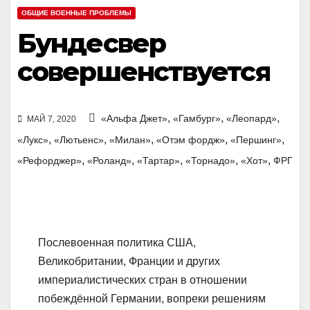
ОБЩИЕ ВОЕННЫЕ ПРОБЛЕМЫ
Бундесвер
совершенствуется
,
,
,
«Альфа Джет»
«Гамбург»
«Леопард»
МАЙ 7, 2020
,
,
,
,
,
«Лукс»
«Лютьенс»
«Милан»
«Отэм фордж»
«Першинг»
,
,
,
,
,
«Рефорджер»
«Роланд»
«Тартар»
«Торнадо»
«Хот»
ФРГ
Послевоенная политика США,
Великобритании, Франции и других
империалистических стран в отношении
побеждённой Германии, вопреки решениям