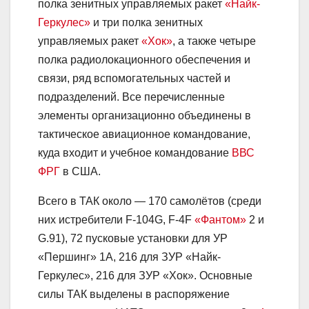
полка зенитных управляемых ракет
«Найк-
Геркулес»
и три полка зенитных
управляемых ракет
«Хок»
, а также четыре
полка радиолокационного обеспечения и
связи, ряд вспомогательных частей и
подразделений. Все перечисленные
элементы организационно объединены в
тактическое авиационное командование,
куда входит и учебное командование
ВВС
ФРГ
в США.
Всего в ТАК около — 170 самолётов (среди
них истребители F-104G, F-4F
«Фантом»
2 и
G.91), 72 пусковые установки для УР
«Першинг» 1А, 216 для ЗУР «Найк-
Геркулес», 216 для ЗУР «Хок». Основные
силы ТАК выделены в распоряжение