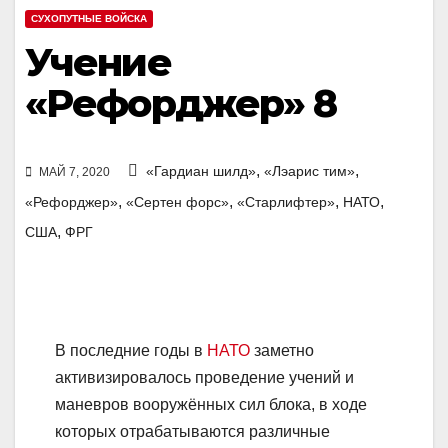
СУХОПУТНЫЕ ВОЙСКА
Учение
«Рефорджер» 8
,
,
«Гардиан шилд»
«Лэарис тим»
МАЙ 7, 2020
,
,
,
,
«Рефорджер»
«Сертен форс»
«Старлифтер»
НАТО
,
США
ФРГ
В последние годы в
НАТО
заметно
активизировалось проведение учений и
маневров вооружённых сил блока, в ходе
которых отрабатываются различные