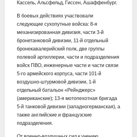
Кассель, Альсфельд, Гиссен, Ашаффенбург.
В боевых действиях участвовали
следующие сухопутные войска: 8-я
механизированная дивизия, части 3-й
бронетанковой дивизии, 11-й отдельный
бронекавалерийский полк, две группы
полевой артиллерии, части и подразделения
войск ПВО, инженерные части и части связи
5-го армейского корпуса, части 101-й
воздушно-штурмовой дивизии, 1-й
отдельный батальон «Рейнджерс»
(американские); 13-я мотопехотная бригада
5-й танковой дивизии (западногерманская), а
также английские и французские
подразделения.
От военно-воздушных сил к учению