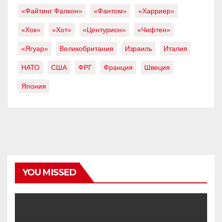
«Файтинг Фалкон»
«Фантом»
«Харриер»
«Хок»
«Хот»
«Центурион»
«Чифтен»
«Ягуар»
Великобритания
Израиль
Италия
НАТО
США
ФРГ
Франция
Швеция
Япония
YOU MISSED