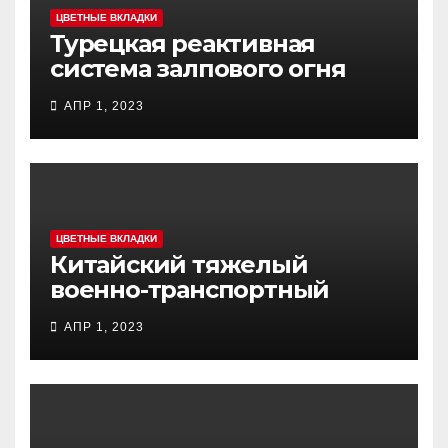
ЦВЕТНЫЕ ВКЛАДКИ
Турецкая реактивная
система залпового огня
MCL (Multi-Caliber Launcher)
АПР 1, 2023
ЦВЕТНЫЕ ВКЛАДКИ
Китайский тяжелый
военно-транспортный
самолет (BTC) Y-20
АПР 1, 2023
(«ЮНЬ-20») «Куньпин»