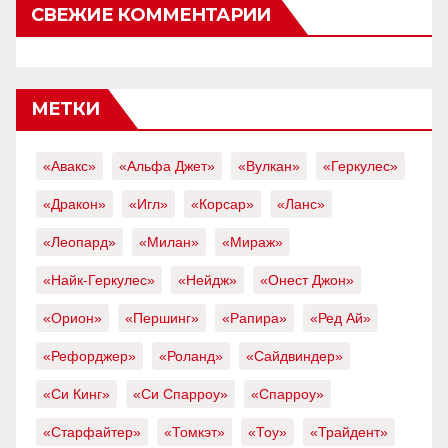
СВЕЖИЕ КОММЕНТАРИИ
МЕТКИ
«Авакс»
«Альфа Джет»
«Вулкан»
«Геркулес»
«Дракон»
«Игл»
«Корсар»
«Ланс»
«Леопард»
«Милан»
«Мираж»
«Найк-Геркулес»
«Нейдж»
«Онест Джон»
«Орион»
«Першинг»
«Рапира»
«Ред Ай»
«Рефорджер»
«Роланд»
«Сайдвиндер»
«Си Кинг»
«Си Спарроу»
«Спарроу»
«Старфайтер»
«Томкэт»
«Тоу»
«Трайдент»