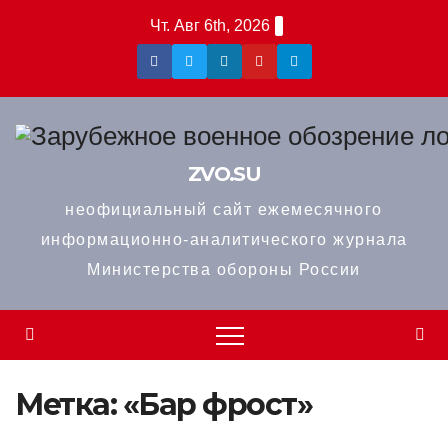
Перейти
Чт. Авг 6th, 2026
к
содержимому
ZVO.SU
неофициальный сайт ежемесячного
информационно-аналитического журнала
Министерства обороны России
Метка:
«Бар фрост»