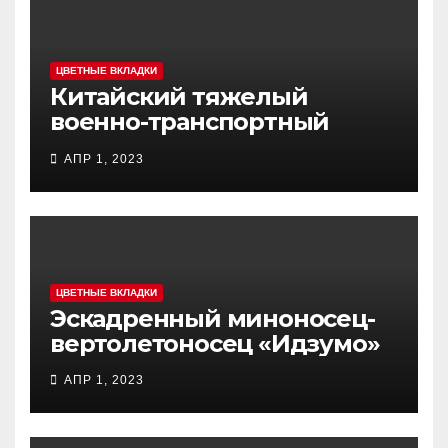
ЦВЕТНЫЕ ВКЛАДКИ
Китайский тяжелый
военно-транспортный
самолет (BTC) Y-20
АПР 1, 2023
(«ЮНЬ-20») «Куньпин»
ЦВЕТНЫЕ ВКЛАДКИ
Эскадренный миноносец-
вертолетоносец «Идзумо»
АПР 1, 2023