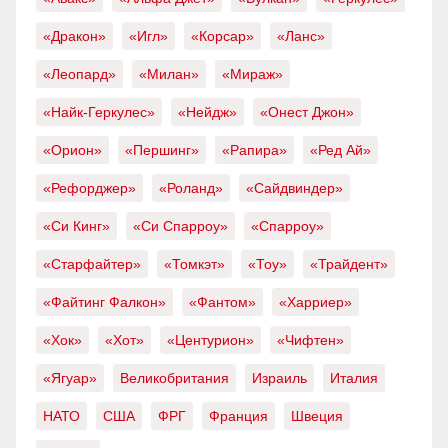
«Дракон»
«Игл»
«Корсар»
«Ланс»
«Леопард»
«Милан»
«Мираж»
«Найк-Геркулес»
«Нейдж»
«Онест Джон»
«Орион»
«Першинг»
«Рапира»
«Ред Ай»
«Рефорджер»
«Роланд»
«Сайдвиндер»
«Си Кинг»
«Си Спарроу»
«Спарроу»
«Старфайтер»
«Томкэт»
«Тоу»
«Трайдент»
«Файтинг Фалкон»
«Фантом»
«Харриер»
«Хок»
«Хот»
«Центурион»
«Чифтен»
«Ягуар»
Великобритания
Израиль
Италия
НАТО
США
ФРГ
Франция
Швеция