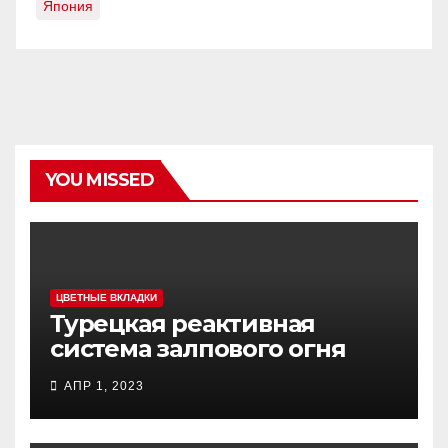
Япония
YOU MISSED
ЦВЕТНЫЕ ВКЛАДКИ
Турецкая реактивная
система залпового огня
MCL (Multi-Caliber Launcher)
АПР 1, 2023