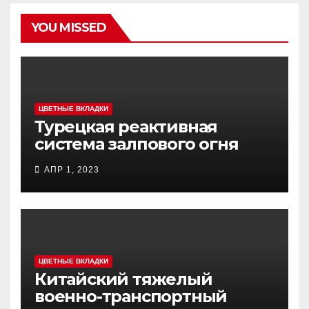
YOU MISSED
ЦВЕТНЫЕ ВКЛАДКИ
Турецкая реактивная
система залпового огня
MCL (Multi-Caliber Launcher)
АПР 1, 2023
ЦВЕТНЫЕ ВКЛАДКИ
Китайский тяжелый
военно-транспортный