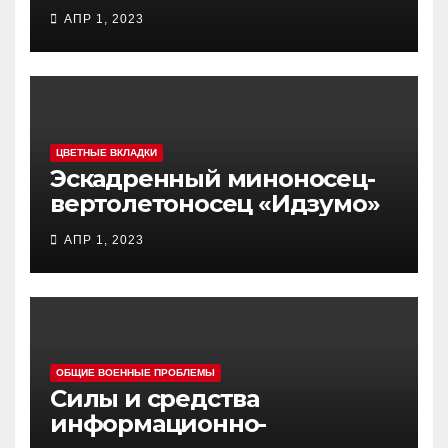
самолет (BTC) Y-20
АПР 1, 2023
(«ЮНЬ-20») «Куньпин»
ЦВЕТНЫЕ ВКЛАДКИ
Эскадренный миноносец-
вертолетоносец «Идзумо»
АПР 1, 2023
ОБЩИЕ ВОЕННЫЕ ПРОБЛЕМЫ
Силы и средства
информационно-