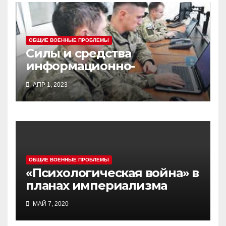
ОБЩИЕ ВОЕННЫЕ ПРОБЛЕМЫ
Силы и средства
информационно-
психологических
АПР 1, 2023
операций вооруженных
сил Украины
ОБЩИЕ ВОЕННЫЕ ПРОБЛЕМЫ
«Психологическая война» в
планах империализма
МАЙ 7, 2020