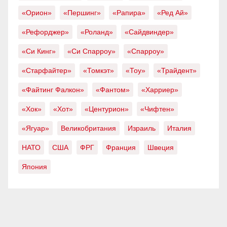
«Орион»
«Першинг»
«Рапира»
«Ред Ай»
«Рефорджер»
«Роланд»
«Сайдвиндер»
«Си Кинг»
«Си Спарроу»
«Спарроу»
«Старфайтер»
«Томкэт»
«Тоу»
«Трайдент»
«Файтинг Фалкон»
«Фантом»
«Харриер»
«Хок»
«Хот»
«Центурион»
«Чифтен»
«Ягуар»
Великобритания
Израиль
Италия
НАТО
США
ФРГ
Франция
Швеция
Япония