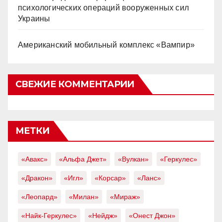
психологических операций вооруженных сил
Украины
Американский мобильный комплекс «Вампир»
СВЕЖИЕ КОММЕНТАРИИ
МЕТКИ
«Авакс»
«Альфа Джет»
«Вулкан»
«Геркулес»
«Дракон»
«Игл»
«Корсар»
«Ланс»
«Леопард»
«Милан»
«Мираж»
«Найк-Геркулес»
«Нейдж»
«Онест Джон»