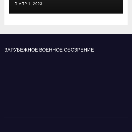
психологических операций
АПР 1, 2023
вооруженных сил Украины
ЗАРУБЕЖНОЕ ВОЕННОЕ ОБОЗРЕНИЕ