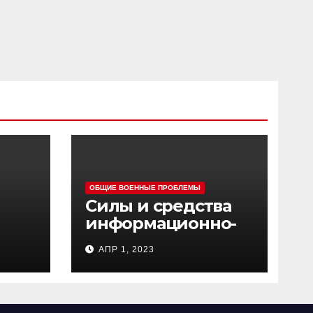
ОБЩИЕ ВОЕННЫЕ ПРОБЛЕМЫ
Силы и средства
информационно-
ц
психологических
АПР 1, 2023
операций
вооруженных сил
Украины