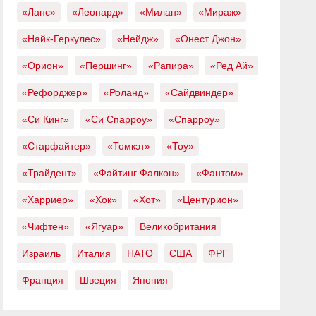
«Ланс»
«Леопард»
«Милан»
«Мираж»
«Найк-Геркулес»
«Нейдж»
«Онест Джон»
«Орион»
«Першинг»
«Рапира»
«Ред Ай»
«Рефорджер»
«Роланд»
«Сайдвиндер»
«Си Кинг»
«Си Спарроу»
«Спарроу»
«Старфайтер»
«Томкэт»
«Тоу»
«Трайдент»
«Файтинг Фалкон»
«Фантом»
«Харриер»
«Хок»
«Хот»
«Центурион»
«Чифтен»
«Ягуар»
Великобритания
Израиль
Италия
НАТО
США
ФРГ
Франция
Швеция
Япония