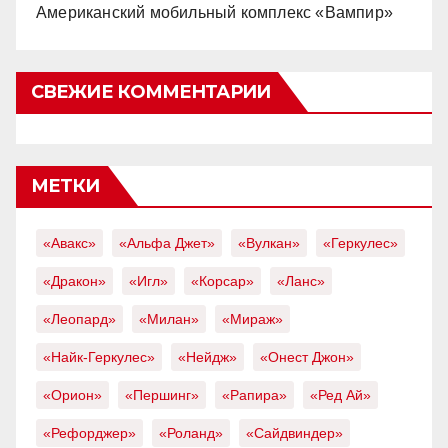
Американский мобильный комплекс «Вампир»
СВЕЖИЕ КОММЕНТАРИИ
МЕТКИ
«Авакс»
«Альфа Джет»
«Вулкан»
«Геркулес»
«Дракон»
«Игл»
«Корсар»
«Ланс»
«Леопард»
«Милан»
«Мираж»
«Найк-Геркулес»
«Нейдж»
«Онест Джон»
«Орион»
«Першинг»
«Рапира»
«Ред Ай»
«Рефорджер»
«Роланд»
«Сайдвиндер»