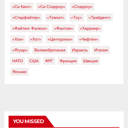
«Си Кинг»
«Си Спарроу»
«Спарроу»
«Старфайтер»
«Томкэт»
«Тоу»
«Трайдент»
«Файтинг Фалкон»
«Фантом»
«Харриер»
«Хок»
«Хот»
«Центурион»
«Чифтен»
«Ягуар»
Великобритания
Израиль
Италия
НАТО
США
ФРГ
Франция
Швеция
Япония
YOU MISSED