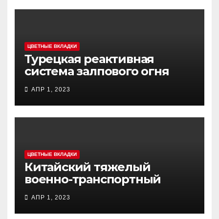
ЦВЕТНЫЕ ВКЛАДКИ
Турецкая реактивная
система залпового огня
MCL (Multi-Caliber Launcher)
АПР 1, 2023
ЦВЕТНЫЕ ВКЛАДКИ
Китайский тяжелый
военно-транспортный
самолет (BTC) Y-20
АПР 1, 2023
(«ЮНЬ-20») «Куньпин»