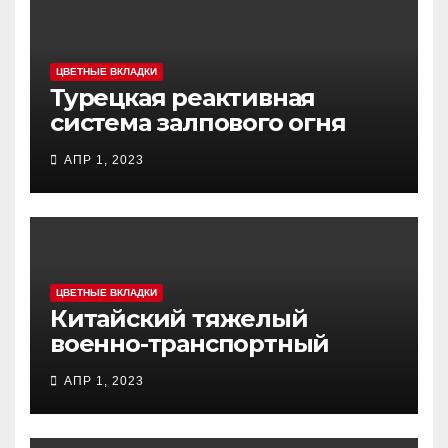
ЦВЕТНЫЕ ВКЛАДКИ
Турецкая реактивная
система залпового огня
MCL (Multi-Caliber Launcher)
АПР 1, 2023
ЦВЕТНЫЕ ВКЛАДКИ
Китайский тяжелый
военно-транспортный
самолет (BTC) Y-20
АПР 1, 2023
(«ЮНЬ-20») «Куньпин»