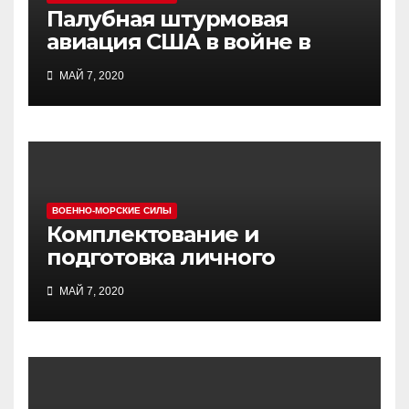
Палубная штурмовая
авиация США в войне в
Индокитае
МАЙ 7, 2020
ВОЕННО-МОРСКИЕ СИЛЫ
Комплектование и
подготовка личного
состава атомных ракетных
МАЙ 7, 2020
подводных сил США