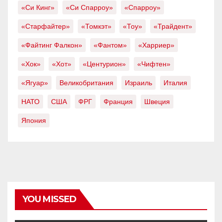
«Си Кинг»
«Си Спарроу»
«Спарроу»
«Старфайтер»
«Томкэт»
«Тоу»
«Трайдент»
«Файтинг Фалкон»
«Фантом»
«Харриер»
«Хок»
«Хот»
«Центурион»
«Чифтен»
«Ягуар»
Великобритания
Израиль
Италия
НАТО
США
ФРГ
Франция
Швеция
Япония
YOU MISSED