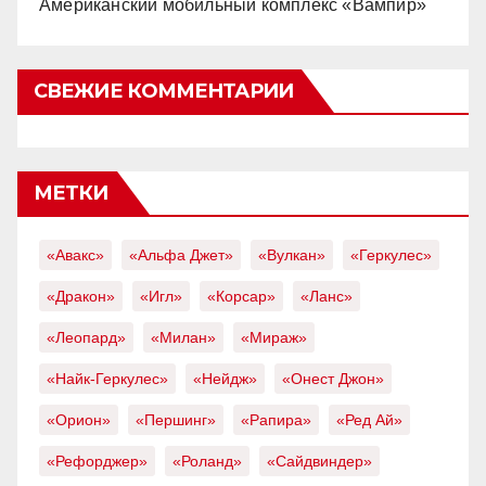
Американский мобильный комплекс «Вампир»
СВЕЖИЕ КОММЕНТАРИИ
МЕТКИ
«Авакс»
«Альфа Джет»
«Вулкан»
«Геркулес»
«Дракон»
«Игл»
«Корсар»
«Ланс»
«Леопард»
«Милан»
«Мираж»
«Найк-Геркулес»
«Нейдж»
«Онест Джон»
«Орион»
«Першинг»
«Рапира»
«Ред Ай»
«Рефорджер»
«Роланд»
«Сайдвиндер»