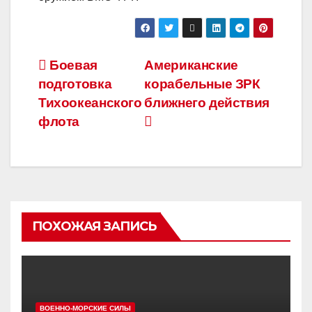
Навигация
Боевая
Американские
подготовка
корабельные ЗРК
по
Тихоокеанского
ближнего действия
записям
флота
ПОХОЖАЯ ЗАПИСЬ
ВОЕННО-МОРСКИЕ СИЛЫ