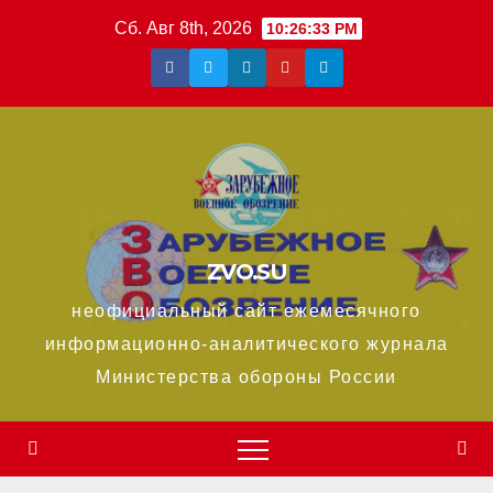
Перейти
Сб. Авг 8th, 2026
10:26:34 PM
к
содержимому
ZVO.SU
неофициальный сайт ежемесячного
информационно-аналитического журнала
Министерства обороны России