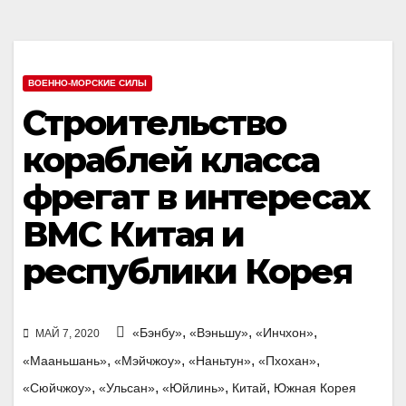
ВОЕННО-МОРСКИЕ СИЛЫ
Строительство
кораблей класса
фрегат в интересах
ВМС Китая и
республики Корея
,
,
,
«Бэнбу»
«Вэньшу»
«Инчхон»
МАЙ 7, 2020
,
,
,
,
«Мааньшань»
«Мэйчжоу»
«Наньтун»
«Пхохан»
,
,
,
,
«Сюйчжоу»
«Ульсан»
«Юйлинь»
Китай
Южная Корея