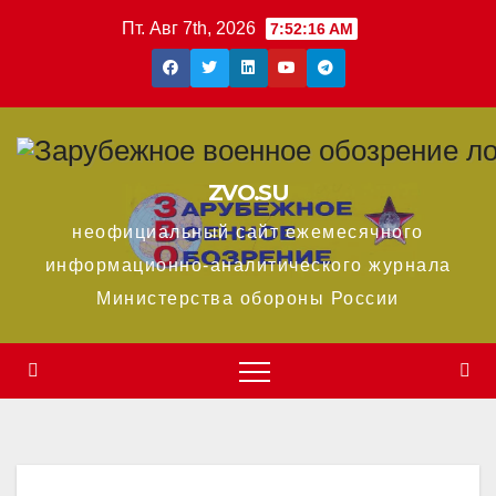
Перейти
Пт. Авг 7th, 2026
7:52:17 AM
к
содержимому
ZVO.SU
неофициальный сайт ежемесячного
информационно-аналитического журнала
Министерства обороны России