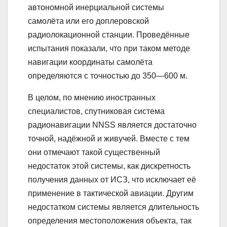
радионавигации NNSS является достаточно
точной, надёжной и живучей. Вместе с тем
они отмечают такой существенный
недостаток этой системы, как дискретность
получения данных от ИСЗ, что исключает её
применение в тактической авиации. Другим
недостатком системы является длительность
определения местоположения объекта, так
как нужно следить за сигналами ИСЗ все
время, пока он находится в поле видимости
объекта.
В состав бортового корабельного
оборудования системы NNSS обычно
входит ЭВМ. Это, как утверждается в
иностранной печати, даёт возможность
создать на базе ЭВМ комплексную