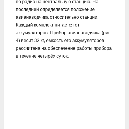
по радио на центральную станцию. На
последней определяется положение
авианаводчика относительно станции.
Каждый комплект питается от
аккумуляторов. Прибор авианаводчика (рис.
4) весит 32 кг, ёмкость его аккумуляторов
рассчитана на обеспечение работы прибора
в течение четырёх суток.
Рис
. 4. Прибор авианаводчика типа AN/PRN-7.
Как отмечается в иностранной печати, для
навигации самолётов система NNSS
должного применения до настоящего
времени не получила. Основная причина
заключается в больших временных
интервалах между поступлением сигналов