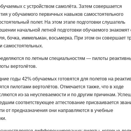
 обучаемых с устройством самолёта. Затем совершается
ития у обучаемого первичных навыков самостоятельного
стоятельный полет. На этом этапе подготовки слушатель
ершении начальной летной подготовки обучаемого знакомят 
я, бочка, иммельман, восьмерка. При этом он совершает т
ри самостоятельных.
пределяются по летным специальностям — пилоты реактивн
лоты вертолётов.
дние годы 42% обучаемых готовятся для полетов на реакти
ся пилотами вертолётов. Отмечается также, что в ходе
сляются из-за неуспеваемости и по другим причинам. Успе
шедшим соответствующее аттестование присваивается зван
ти от предназначения они направляются в учебные
ки.
осуществляется дифференцированно: пилоты, которые до