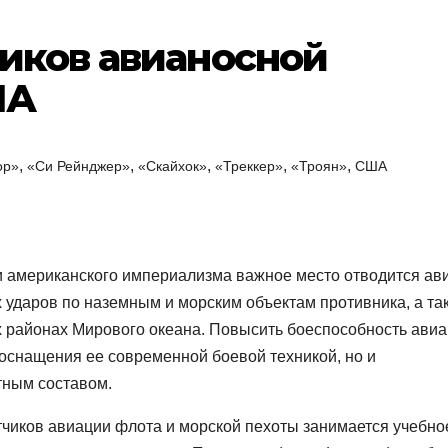
иков авианосной
ША
,
,
,
,
,
ор»
«Си Рейнджер»
«Скайхок»
«Треккер»
«Троян»
США
и американского империализма важное место отводится ав
ударов по наземным и морским объектам противника, а та
 районах Мирового океана. Повысить боеспособность ави
оснащения ее современной боевой техникой, но и
тным составом.
тчиков авиации флота и морской пехоты занимается учебно