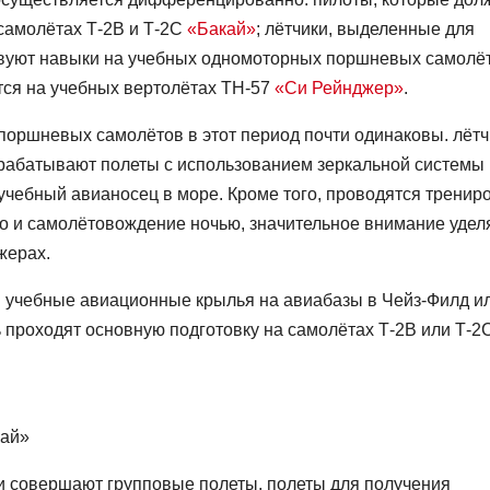
 самолётах Т-2В и Т-2С
«Бакай»
; лётчики, выделенные для
вуют навыки на учебных одномоторных поршневых самолё
тся на учебных вертолётах ТН-57
«Си Рейнджер»
.
поршневых самолётов в этот период почти одинаковы. лётч
трабатывают полеты с использованием зеркальной системы
 учебный авианосец в море. Кроме того, проводятся тренир
ио и самолётовождение ночью, значительное внимание удел
жерах.
 учебные авиационные крылья на авиабазы в Чейз-Филд и
ль проходят основную подготовку на самолётах Т-2В или Т-2
кай»
ни совершают групповые полеты, полеты для получения