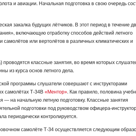
лота и авиации. Начальная подготовка в свою очередь сос
ская закалка будущих лётчиков. В этот период в течение д
ания», включающую отработку способов действий летного
и самолётов или вертолётов в различных климатических и
) проводятся классные занятия, во время которых слушате
ны из курса основ летного дела.
еской программы слушатели совершают с инструкторами
ых самолётах Т-34В
«Ментор»
. Как правило, половина учеб
гая — на начальную летную подготовку. Классные занятия
тельной подготовки под руководством офицера-инструктор
ала периодически контролируется.
ровочном самолёте Т-34 осуществляется следующим образ