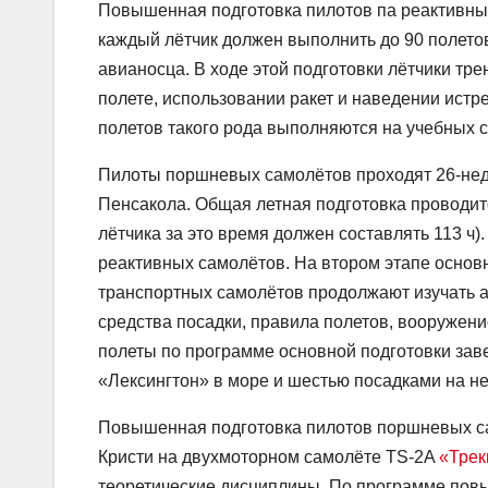
Повышенная подготовка пилотов па реактивны
каждый лётчик должен выполнить до 90 полетов
авианосца. В ходе этой подготовки лётчики тр
полете, использовании ракет и наведении истре
полетов такого рода выполняются на учебных 
Пилоты поршневых самолётов проходят 26-нед
Пенсакола. Общая летная подготовка проводит
лётчика за это время должен составлять 113 ч)
реактивных самолётов. На втором этапе основ
транспортных самолётов продолжают изучать а
средства посадки, правила полетов, вооружени
полеты по программе основной подготовки за
«Лексингтон» в море и шестью посадками на н
Повышенная подготовка пилотов поршневых сам
Кристи на двухмоторном самолёте TS-2A
«Трек
теоретические дисциплины. По программе пов