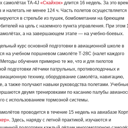
х самолётах TA-4J
«Скайхок»
длится 16 недель. За это вре
 и налетать не менее 124 ч. Часть полетов осуществляется
енируются в стрельбе из пушек, бомбометании на бреющем
бителей на цель с наземного пункта управления. При этом 
самолётах, а на завершающем этапе — на учебно-боевых.
ельный курс основной подготовки в авиационной школе в
ся на учебном поршневом самолёте Т-28С (налет каждого
. Методы обучения примерно те же, что и для пилотов
ной подготовки лётчики патрульных, противолодочных и
виационную технику, оборудование самолёта, навигацию,
е, а также получают навыки руководства полетами. Учебны
вершаются двумя тренировками по касанию палубы авианос
его с использованием тормозной системы.
олётов проводится в течение 15 недель на авиабазе Корп
кер»
. Здесь, наряду с летной практикой, изучаются и
ышенной подготовки каждый лётчик многомоторною самолё