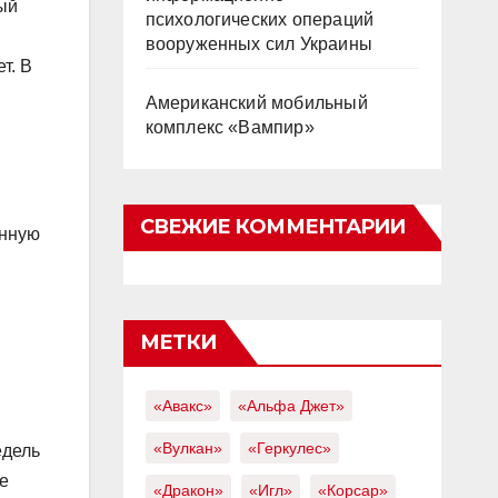
ый
психологических операций
вооруженных сил Украины
т. В
Американский мобильный
комплекс «Вампир»
СВЕЖИЕ КОММЕНТАРИИ
енную
МЕТКИ
«Авакс»
«Альфа Джет»
«Вулкан»
«Геркулес»
едель
е
«Дракон»
«Игл»
«Корсар»