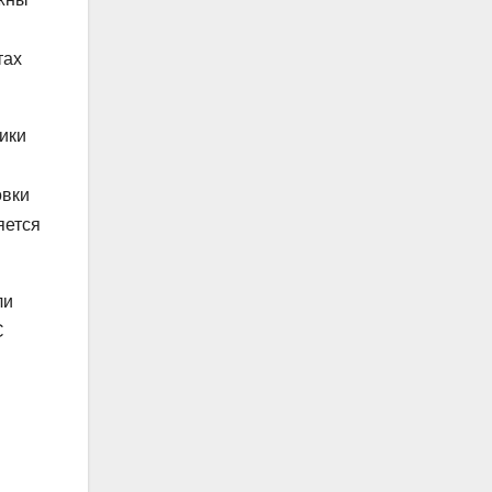
тах
ики
овки
яется
ли
С