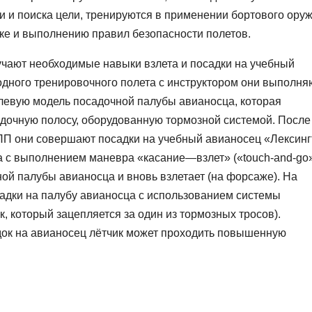
чи и поиска цели, тренируются в применении бортового оруж
ке и выполнению правил безопасности полетов.
учают необходимые навыки взлета и посадки на учебный
одного тренировочного полета с инструктором они выполня
левую модель посадочной палубы авианосца, которая
дочную полосу, оборудованную тормозной системой. После
ПП они совершают посадки на учебный авианосец «Лексинг
 с выполнением маневра «касание—взлет» («touch-and-go»
чной палубы авианосца и вновь взлетает (на форсаже). На
адки на палубу авианосца с использованием системы
, который зацепляется за один из тормозных тросов).
док на авианосец лётчик может проходить повышенную