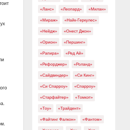
тоит
«Ланс»
«Леопард»
«Милан»
«Мираж»
«Найк-Геркулес»
вух
«Нейдж»
«Онест Джон»
«Орион»
«Першинг»
«Рапира»
«Ред Ай»
ли
«Рефорджер»
«Роланд»
«Сайдвиндер»
«Си Кинг»
«Си Спарроу»
«Спарроу»
ного
«Старфайтер»
«Томкэт»
а.
«Тоу»
«Трайдент»
«Файтинг Фалкон»
«Фантом»
ом.