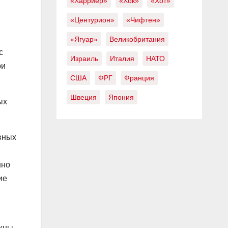
«Харриер»
«Хок»
«Хот»
«Центурион»
«Чифтен»
«Ягуар»
Великобритания
с
Израиль
Италия
НАТО
ри
США
ФРГ
Франция
Швеция
Япония
ых
вных
шно
ие
лжны