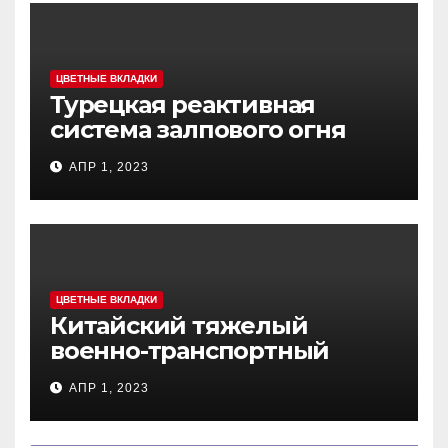
ЦВЕТНЫЕ ВКЛАДКИ
Турецкая реактивная
система залпового огня
MCL (Multi-Caliber Launcher)
АПР 1, 2023
ЦВЕТНЫЕ ВКЛАДКИ
Китайский тяжелый
военно-транспортный
самолет (BTC) Y-20
АПР 1, 2023
(«ЮНЬ-20») «Куньпин»