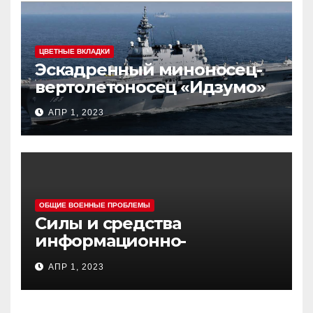
ЦВЕТНЫЕ ВКЛАДКИ
Эскадренный миноносец-
вертолетоносец «Идзумо»
АПР 1, 2023
ОБЩИЕ ВОЕННЫЕ ПРОБЛЕМЫ
Силы и средства
информационно-
психологических операций
АПР 1, 2023
вооруженных сил Украины