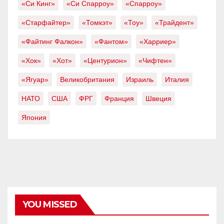
«Си Кинг»
«Си Спарроу»
«Спарроу»
«Старфайтер»
«Томкэт»
«Тоу»
«Трайдент»
«Файтинг Фалкон»
«Фантом»
«Харриер»
«Хок»
«Хот»
«Центурион»
«Чифтен»
«Ягуар»
Великобритания
Израиль
Италия
НАТО
США
ФРГ
Франция
Швеция
Япония
YOU MISSED