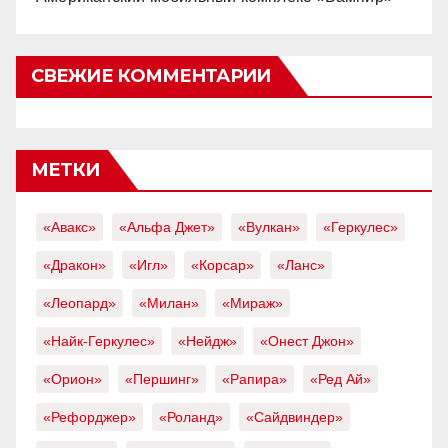
СВЕЖИЕ КОММЕНТАРИИ
МЕТКИ
«Авакс»
«Альфа Джет»
«Вулкан»
«Геркулес»
«Дракон»
«Игл»
«Корсар»
«Ланс»
«Леопард»
«Милан»
«Мираж»
«Найк-Геркулес»
«Нейдж»
«Онест Джон»
«Орион»
«Першинг»
«Рапира»
«Ред Ай»
«Рефорджер»
«Роланд»
«Сайдвиндер»