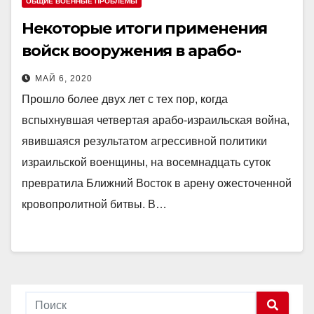
ОБЩИЕ ВОЕННЫЕ ПРОБЛЕМЫ
Некоторые итоги применения
войск вооружения в арабо-
израильской войне 1973 года
МАЙ 6, 2020
Прошло более двух лет с тех пор, когда
вспыхнувшая четвертая арабо-израильская война,
явившаяся результатом агрессивной политики
израильской военщины, на восемнадцать суток
превратила Ближний Восток в арену ожесточенной
кровопролитной битвы. В…