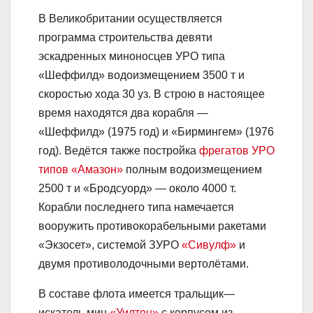
В Великобритании осуществляется
программа строительства девяти
эскадренных миноносцев УРО типа
«Шеффилд» водоизмещением 3500 т и
скоростью хода 30 уз. В строю в настоящее
время находятся два корабля —
«Шеффилд» (1975 год) и «Бирмингем» (1976
год). Ведётся также постройка
фрегатов УРО
типов «Амазон»
полным водоизмещением
2500 т и «Бродсуорд» — около 4000 т.
Корабли последнего типа намечается
вооружить противокорабельными ракетами
«Экзосет», системой ЗУРО
«Сивулф»
и
двумя противолодочными вертолётами.
В составе флота имеется тральщик—
искатель мин
«Уилтон»
с корпусом из