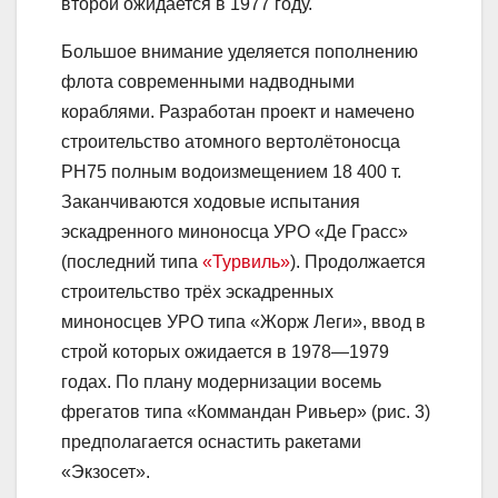
второй ожидается в 1977 году.
Большое внимание уделяется пополнению
флота современными надводными
кораблями. Разработан проект и намечено
строительство атомного вертолётоносца
РН75 полным водоизмещением 18 400 т.
Заканчиваются ходовые испытания
эскадренного миноносца УРО «Де Грасс»
(последний типа
«Турвиль»
). Продолжается
строительство трёх эскадренных
миноносцев УРО типа «Жорж Леги», ввод в
строй которых ожидается в 1978—1979
годах. По плану модернизации восемь
фрегатов типа «Коммандан Ривьер» (рис. 3)
предполагается оснастить ракетами
«Экзосет».