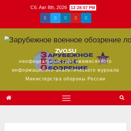
Перейти
Сб. Авг 8th, 2026
12:28:08 PM
к
содержимому
ZVO.SU
неофициальный сайт ежемесячного
информационно-аналитического журнала
Министерства обороны России