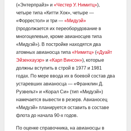
(«Энтерпрайз» и
«Честер У. Нимитц»
),
четыре типа «Китти Хок», четыре —
«Форрестол» и три —
«Мидуэй»
(продолжается их переоборудование в
многоцелевые, кроме авианосцев типа
«Мидуэй»). В постройке находятся два
атомных авианосца типа
«Нимитц»
(
«Дуайт
Эйзенхауэр»
и
«Карл Винсон»
), которые
должны вступить в строй в 1977 и 1981
годах. По мере ввода их в боевой состав два
устаревших авианосца — «Франклин Д.
Рузвельт» и «Корал Си» (тип «Мидуэй»)
намечается вывести в резерв. Авианосец
«Мидуэй» планируется оставить в составе
флота до начала 90-х годов.
По оценке справочника, на авианосцы в