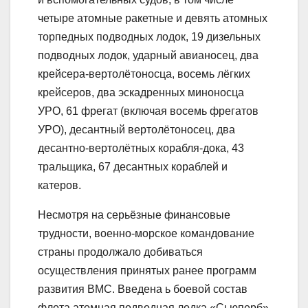
четыре атомные ракетные и девять атомных
торпедных подводных лодок, 19 дизельных
подводных лодок, ударный авианосец, два
крейсера-вертолётоносца, восемь лёгких
крейсеров, два эскадренных миноносца
УРО, 61 фрегат (включая восемь фрегатов
УРО), десантный вертолётоносец, два
десантно-вертолётных корабля-дока, 43
тральщика, 67 десантных кораблей и
катеров.
Несмотря на серьёзные финансовые
трудности, военно-морское командование
страны продолжало добиваться
осуществления принятых ранее программ
развития ВМС. Введена ь боевой состав
флота атомная подводная лодка «Сьюперб»