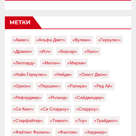
МЕТКИ
«Авакс»
«Альфа Джет»
«Вулкан»
«Геркулес»
«Дракон»
«Игл»
«Корсар»
«Ланс»
«Леопард»
«Милан»
«Мираж»
«Найк-Геркулес»
«Нейдж»
«Онест Джон»
«Орион»
«Першинг»
«Рапира»
«Ред Ай»
«Рефорджер»
«Роланд»
«Сайдвиндер»
«Си Кинг»
«Си Спарроу»
«Спарроу»
«Старфайтер»
«Томкэт»
«Тоу»
«Трайдент»
«Файтинг Фалкон»
«Фантом»
«Харриер»