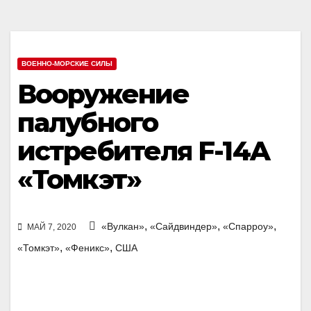
ВОЕННО-МОРСКИЕ СИЛЫ
Вооружение
палубного
истребителя F-14A
«Томкэт»
,
,
,
«Вулкан»
«Сайдвиндер»
«Спарроу»
МАЙ 7, 2020
,
,
«Томкэт»
«Феникс»
США