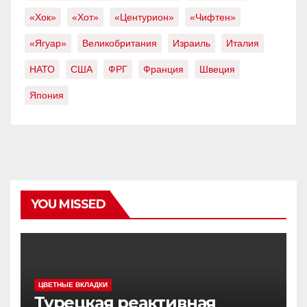
«Хок»
«Хот»
«Центурион»
«Чифтен»
«Ягуар»
Великобритания
Израиль
Италия
НАТО
США
ФРГ
Франция
Швеция
Япония
YOU MISSED
ЦВЕТНЫЕ ВКЛАДКИ
Турецкая реактивная