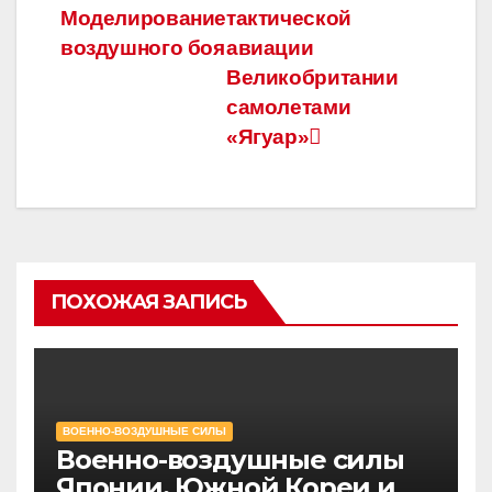
Моделирование
тактической
по
воздушного боя
авиации
записям
Великобритании
самолетами
«Ягуар»
ПОХОЖАЯ ЗАПИСЬ
ВОЕННО-ВОЗДУШНЫЕ СИЛЫ
Военно-воздушные силы
Японии, Южной Кореи и