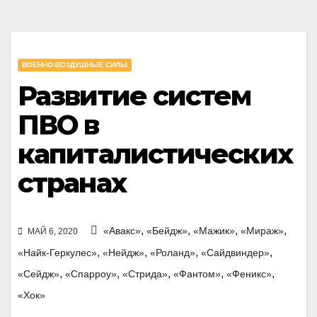
ВОЕННО-ВОЗДУШНЫЕ СИЛЫ
Развитие систем
ПВО в
капиталистических
странах
,
,
,
,
«Авакс»
«Бейдж»
«Мажик»
«Мираж»
МАЙ 6, 2020
,
,
,
,
«Найк-Геркулес»
«Нейдж»
«Роланд»
«Сайдвиндер»
,
,
,
,
,
«Сейдж»
«Спарроу»
«Стрида»
«Фантом»
«Феникс»
«Хок»