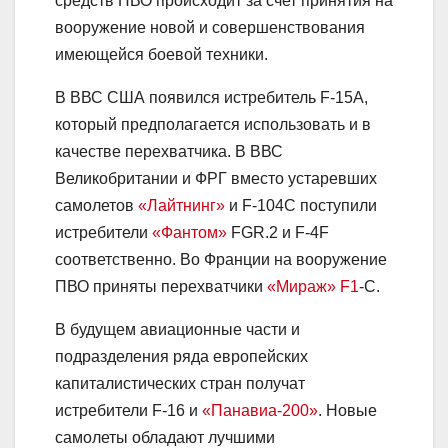
средств ПВО происходит за счет принятия на
вооружение новой и совершенствования
имеющейся боевой техники.
В ВВС США появился истребитель F-15A,
который предполагается использовать и в
качестве перехватчика. В ВВС
Великобритании и ФРГ вместо устаревших
самолетов
«Лайтнинг»
и F-104C поступили
истребители
«Фантом»
FGR.2 и F-4F
соответственно. Во Франции на вооружение
ПВО приняты перехватчики
«Мираж» F1
-C.
В будущем авиационные части и
подразделения ряда европейских
капиталистических стран получат
истребители F-16 и
«Панавиа-200»
. Новые
самолеты обладают лучшими