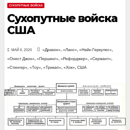
СУХОПУТНЫЕ ВОЙСКА
Сухопутные войска
США
,
,
,
«Дракон»
«Ланс»
«Найк-Геркулес»
МАЙ 6, 2020
,
,
,
,
«Онест Джон»
«Першинг»
«Рефорджер»
«Сержант»
,
,
,
,
«Стингер»
«Тоу»
«Трикап»
«Хок»
США