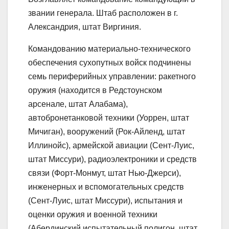
звании генерала. Штаб расположен в г.
Александрия, штат Виргиния.
Командованию материально-технического
обеспечения сухопутных войск подчинены
семь периферийных управлении: ракетного
оружия (находится в Редстоунском
арсенале, штат Алабама),
автобронетанковой техники (Уоррен, штат
Мичиган), вооружений (Рок-Айленд, штат
Иллинойс), армейской авиации (Сент-Луис,
штат Миссури), радиоэлектроники и средств
связи (Форт-Монмут, штат Нью-Джерси),
инженерных и вспомогательных средств
(Сент-Луис, штат Миссури), испытания и
оценки оружия и военной техники
(Абердинский испытательный полигон, штат