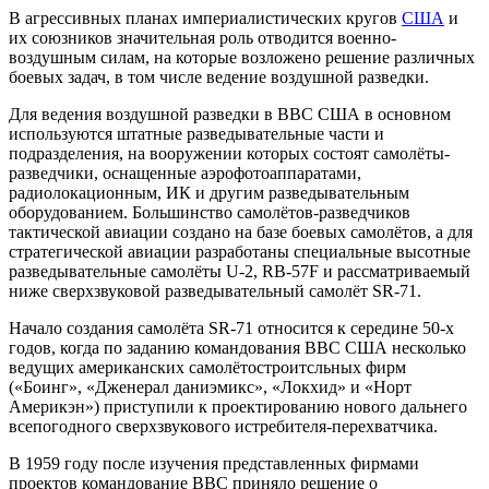
В агрессивных планах империалистических кругов
США
и
их союзников значительная роль отводится военно-
воздушным силам, на которые возложено решение различных
боевых задач, в том числе ведение воздушной разведки.
Для ведения воздушной разведки в ВВС США в основном
используются штатные разведывательные части и
подразделения, на вооружении которых состоят самолёты-
разведчики, оснащенные аэрофотоаппаратами,
радиолокационным, ИК и другим разведывательным
оборудованием. Большинство самолётов-разведчиков
тактической авиации создано на базе боевых самолётов, а для
стратегической авиации разработаны специальные высотные
разведывательные самолёты U-2, RB-57F и рассматриваемый
ниже сверхзвуковой разведывательный самолёт SR-71.
Начало создания самолёта SR-71 относится к середине 50-х
годов, когда по заданию командования ВВС США несколько
ведущих американских самолётостроитсльных фирм
(«Боинг», «Дженерал даниэмикс», «Локхид» и «Норт
Америкэн») приступили к проектированию нового дальнего
всепогодного сверхзвукового истребителя-перехватчика.
В 1959 году после изучения представленных фирмами
проектов командование ВВС приняло решение о