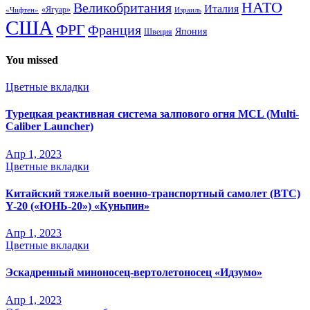
НАТО
Великобритания
Италия
«Ягуар»
«Чифтен»
Израиль
США
ФРГ
Франция
Япония
Швеция
You missed
Цветные вкладки
Турецкая реактивная система залпового огня MCL (Multi-
Caliber Launcher)
Апр 1, 2023
Цветные вкладки
Китайский тяжелый военно-транспортный самолет (BTC)
Y-20 («ЮНЬ-20») «Куньпин»
Апр 1, 2023
Цветные вкладки
Эскадренный миноносец-вертолетоносец «Идзумо»
Апр 1, 2023