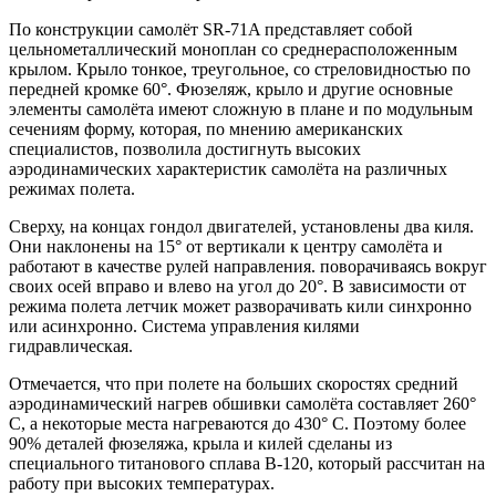
По конструкции самолёт SR-71A представляет собой
цельнометаллический моноплан со среднерасположенным
крылом. Крыло тонкое, треугольное, со стреловидностью по
передней кромке 60°. Фюзеляж, крыло и другие основные
элементы самолёта имеют сложную в плане и по модульным
сечениям форму, которая, по мнению американских
специалистов, позволила достигнуть высоких
аэродинамических характеристик самолёта на различных
режимах полета.
Сверху, на концах гондол двигателей, установлены два киля.
Они наклонены на 15° от вертикали к центру самолёта и
работают в качестве рулей направления. поворачиваясь вокруг
своих осей вправо и влево на угол до 20°. В зависимости от
режима полета летчик может разворачивать кили синхронно
или асинхронно. Система управления килями
гидравлическая.
Отмечается, что при полете на больших скоростях средний
аэродинамический нагрев обшивки самолёта составляет 260°
С, а некоторые места нагреваются до 430° С. Поэтому более
90% деталей фюзеляжа, крыла и килей сделаны из
специального титанового сплава В-120, который рассчитан на
работу при высоких температурах.