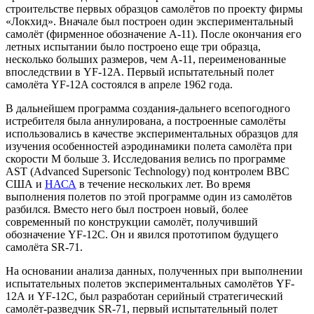
строительстве первых образцов самолётов по проекту фирмы
«Локхид». Вначале был построен один экспериментальный
самолёт (фирменное обозначение A-11). После окончания его
летных испытании было построено еще три образца,
несколько больших размеров, чем А-11, переименованные
впоследствии в YF-12A. Первый испытательный полет
самолёта YF-12A состоялся в апреле 1962 года.
В дальнейшем программа создания-дальнего всепогодного
истребителя была аннулирована, а построенные самолёты
использовались в качестве экспериментальных образцов для
изучения особенностей аэродинамики полета самолёта при
скорости М больше 3. Исследования велись по программе
AST (Advanced Supersonic Technology) под контролем ВВС
США и
НАСА
в течение нескольких лет. Во время
выполнения полетов по этой программе один из самолётов
разбился. Вместо него был построен новый, более
современный по конструкции самолёт, получивший
обозначение YF-12C. Он и явился прототипом будущего
самолёта SR-71.
На основании анализа данных, полученных при выполнении
испытательных полетов экспериментальных самолётов YF-
12А и YF-12C, был разработан серийный стратегический
самолёт-разведчик SR-71, первый испытательный полет