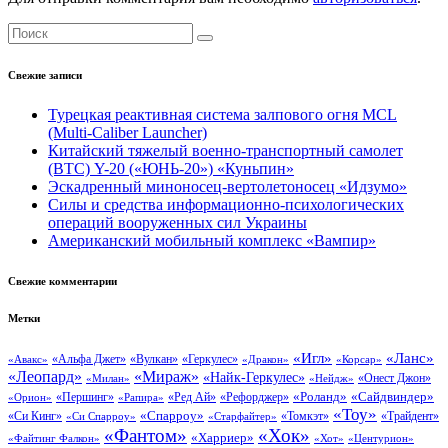
Свежие записи
Турецкая реактивная система залпового огня MCL
(Multi-Caliber Launcher)
Китайский тяжелый военно-транспортный самолет
(BTC) Y-20 («ЮНЬ-20») «Куньпин»
Эскадренный миноносец-вертолетоносец «Идзумо»
Силы и средства информационно-психологических
операций вооруженных сил Украины
Американский мобильный комплекс «Вампир»
Свежие комментарии
Метки
«Ланс»
«Игл»
«Вулкан»
«Геркулес»
«Авакс»
«Альфа Джет»
«Дракон»
«Корсар»
«Леопард»
«Мираж»
«Найк-Геркулес»
«Онест Джон»
«Нейдж»
«Милан»
«Сайдвиндер»
«Роланд»
«Першинг»
«Ред Ай»
«Рефорджер»
«Орион»
«Рапира»
«Тоу»
«Си Кинг»
«Спарроу»
«Томкэт»
«Старфайтер»
«Трайдент»
«Си Спарроу»
«Фантом»
«Хок»
«Харриер»
«Файтинг Фалкон»
«Хот»
«Центурион»