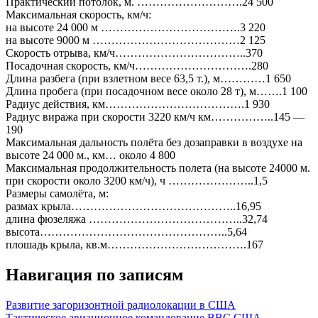
Практический потолок, м. ……………………….24 500
Максимальная скорость, км/ч:
на высоте 24 000 м ……………………………….3 220
на высоте 9000 м …………………………………2 125
Скорость отрыва, км/ч……………………………..370
Посадочная скорость, км/ч………………………….280
Длина разбега (при взлетном весе 63,5 т.), м…………1 650
Длина пробега (при посадочном весе около 28 т), м…….1 100
Радиус действия, км……………………………….1 930
Радиус виража при скорости 3220 км/ч км……………..145 —
190
Максимальная дальность полёта без дозаправки в воздухе на
высоте 24 000 м., км… около 4 800
Максимальная продолжительность полета (на высоте 24000 м.
при скорости около 3200 км/ч), ч …………………..1,5
Размеры самолёта, м:
размах крыла……………………………………..16,95
длина фюзеляжа …………………………………..32,74
высота…………………………………………..5,64
плошадь крыла, кв.м……………………………….167
Навигация по записям
Развитие загоризонтной радиолокации в США
Тактическое авиационное командование ВВС США