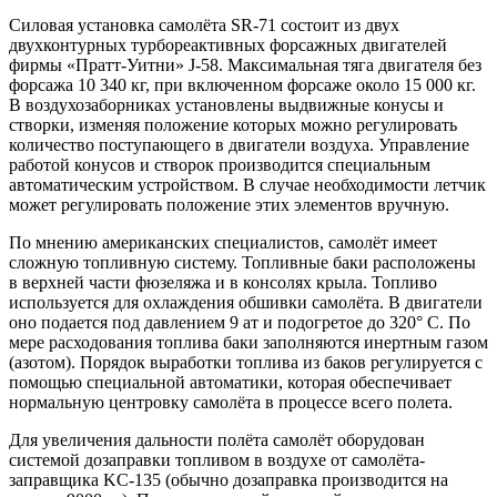
Силовая установка самолёта SR-71 состоит из двух
двухконтурных турбореактивных форсажных двигателей
фирмы «Пратт-Уитни» J-58. Максимальная тяга двигателя без
форсажа 10 340 кг, при включенном форсаже около 15 000 кг.
В воздухозаборниках установлены выдвижные конусы и
створки, изменяя положение которых можно регулировать
количество поступающего в двигатели воздуха. Управление
работой конусов и створок производится специальным
автоматическим устройством. В случае необходимости летчик
может регулировать положение этих элементов вручную.
По мнению американских специалистов, самолёт имеет
сложную топливную систему. Топливные баки расположены
в верхней части фюзеляжа и в консолях крыла. Топливо
используется для охлаждения обшивки самолёта. В двигатели
оно подается под давлением 9 ат и подогретое до 320° С. По
мере расходования топлива баки заполняются инертным газом
(азотом). Порядок выработки топлива из баков регулируется с
помощью специальной автоматики, которая обеспечивает
нормальную центровку самолёта в процессе всего полета.
Для увеличения дальности полёта самолёт оборудован
системой дозаправки топливом в воздухе от самолёта-
заправщика KC-135 (обычно дозаправка производится на