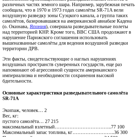
различных частях земного шара. Например, зарубежная печать
сообщала, что в 1970 и 1973 годах самолёты SR-71A вели
воздушную разведку зоны Суэцкого канала, а группа таких
самолётов, базировавшаяся на американской авиабазе Кадена
(о. Окинава,
Япония
), совершала разведывательные полеты
над территорией КНР. Кроме того, ВВС США продолжают в
нарушение Парижского соглашения использовать
вышеназванные самолёты для ведения воздушной разведки
территории ДРВ.
Эти факты, свидетельствующие о наглых нарушениях
воздушных пространств суверенных государств, еще раз
напоминают об агрессивной сущности американского
империализма и необходимости сохранения высокой
бдительности.
Основные характеристики разведывательного самолёта
SR-71А
Экипаж, человек… 2
Вес, кг:
пустого самолёта… 27 215
максимальный взлетный……………………………..77 100
Максимальный запас топлива, кг……………………..36 300