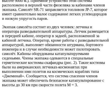
высоте 9000 м.). Приемное устройство этой системы
расположено в верхней части фюзеляжа за кабинами членов
экипажа. Самолёт SR-71 заправляется топливом JP-7, которое
имеет сравнительно малое содержание легких углеводородов
и низкую упругость паров.
Экипаж самолёта состоит из двух человек: летчика и
оператора разведывательной аппаратуры. Летчик размещается
в передней кабине, оператор в задней, расположенной за
кабиной летчика. Оператор, кроме работы с разведывательной
аппаратурой, выполняет обязанности штурмана, бортового
инженера и в случае необходимости может пилотировать
самолёт. Кабины оборудованы катапультируемыми
сиденьями. Члены экипажа одеваются в специальные
герметические костюмы-скафандры (рис. 2). Такие костюмы
были на американских летчиках-космонавтах при
выполнении ими полетов на космических кораблях типа
«Джеминай». Сообщается, что система спасения членов
экипажа может обеспечить безопасное катапультирование с
высоты до 30 км при скорости полета М = 3.