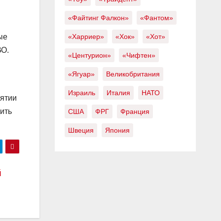
«Файтинг Фалкон»
«Фантом»
«Харриер»
«Хок»
«Хот»
ые
ВО.
«Центурион»
«Чифтен»
«Ягуар»
Великобритания
Израиль
Италия
НАТО
нятии
ить
США
ФРГ
Франция
Швеция
Япония
й