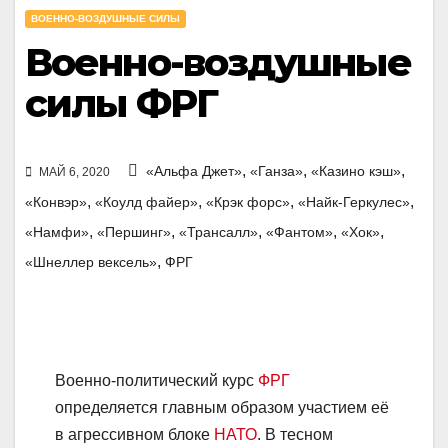
ВОЕННО-ВОЗДУШНЫЕ СИЛЫ
Военно-воздушные
силы ФРГ
,
,
,
«Альфа Джет»
«Ганза»
«Казино кэш»
МАЙ 6, 2020
,
,
,
,
«Конвэр»
«Коулд файер»
«Крэк форс»
«Найк-Геркулес»
,
,
,
,
,
«Намфи»
«Першинг»
«Трансалл»
«Фантом»
«Хок»
,
«Шнеллер вексель»
ФРГ
Военно-политический курс
ФРГ
определяется главным образом участием её
в агрессивном блоке
НАТО
. В тесном