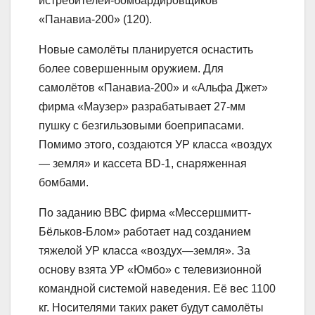
истребителей-бомбардировщиков
«Панавиа-200» (120).
Новые самолёты планируется оснастить
более совершенным оружием. Для
самолётов «Панавиа-200» и «Альфа Джет»
фирма «Маузер» разрабатывает 27-мм
пушку с безгильзовыми боеприпасами.
Помимо этого, создаются УР класса «воздух
— земля» и кассета BD-1, снаряженная
бомбами.
По заданию ВВС фирма «Мессершмитт-
Бёльков-Блом» работает над созданием
тяжелой УР класса «воздух—земля». За
основу взята УР «Юмбо» с телевизионной
командной системой наведения. Её вес 1100
кг. Носителями таких ракет будут самолёты