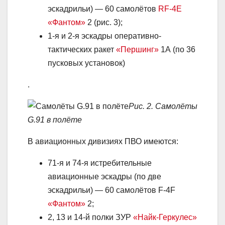
эскадрильи) — 60 самолётов
RF-4E
«Фантом»
2 (рис. 3);
1-я и 2-я эскадры оперативно-
тактических ракет
«Першинг»
1А (по 36
пусковых установок)
.
Рис. 2. Самолёты
G.91 в полёте
В авиационных дивизиях ПВО имеются:
71-я и 74-я истребительные
авиационные эскадры (по две
эскадрильи) — 60 самолётов F-4F
«Фантом»
2;
2, 13 и 14-й полки ЗУР
«Найк-Геркулес»