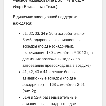
учебное командование ВВС ФРГ в США
(Форт Блисс, штат Техас).
В дивизиях авиационной поддержки
находятся:
31, 32, 33, 34 и 36-и истребительно-
бомбардировочные авиационные
эскадры (по две эскадрильи),
включающие 180 самолётов F-104G (на
две из них возложены задачи по
завоеванию превосходства в воздухе);
41, 42, 43 и 44-я легкие боевые
авиационные эскадры (по две
эскадрильи) — 168 самолётов G.91
(рис. 2);
51-я и 52-я разведывательные
авиационные эскадры (по две