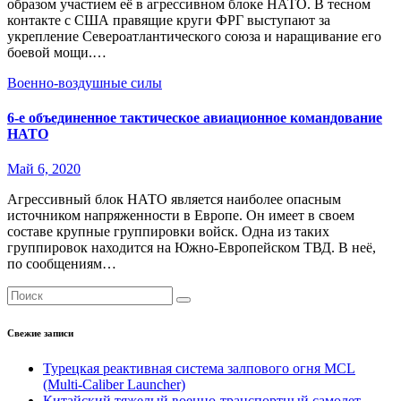
образом участием её в агрессивном блоке НАТО. В тесном
контакте с США правящие круги ФРГ выступают за
укрепление Североатлантического союза и наращивание его
боевой мощи.…
Военно-воздушные силы
6-е объединенное тактическое авиационное командование
НАТО
Май 6, 2020
Агрессивный блок НАТО является наиболее опасным
источником напряженности в Европе. Он имеет в своем
составе крупные группировки войск. Одна из таких
группировок находится на Южно-Европейском ТВД. В неё,
по сообщениям…
Свежие записи
Турецкая реактивная система залпового огня MCL
(Multi-Caliber Launcher)
Китайский тяжелый военно-транспортный самолет