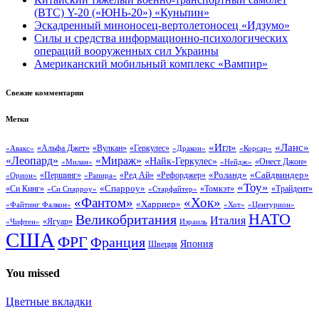
(BTC) Y-20 («ЮНЬ-20») «Куньпин»
Эскадренный миноносец-вертолетоносец «Идзумо»
Силы и средства информационно-психологических
операций вооруженных сил Украины
Американский мобильный комплекс «Вампир»
Свежие комментарии
Метки
«Ланс»
«Игл»
«Вулкан»
«Геркулес»
«Авакс»
«Альфа Джет»
«Дракон»
«Корсар»
«Леопард»
«Мираж»
«Найк-Геркулес»
«Онест Джон»
«Нейдж»
«Милан»
«Сайдвиндер»
«Роланд»
«Першинг»
«Ред Ай»
«Рефорджер»
«Орион»
«Рапира»
«Тоу»
«Си Кинг»
«Спарроу»
«Томкэт»
«Старфайтер»
«Трайдент»
«Си Спарроу»
«Фантом»
«Хок»
«Харриер»
«Файтинг Фалкон»
«Хот»
«Центурион»
НАТО
Великобритания
Италия
«Ягуар»
«Чифтен»
Израиль
США
ФРГ
Франция
Япония
Швеция
You missed
Цветные вкладки