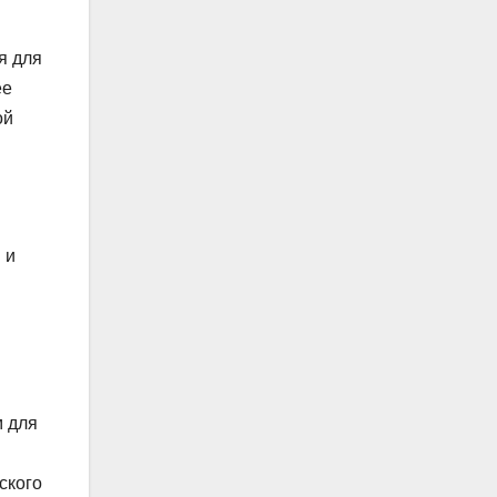
я для
ее
ой
 и
м для
ского