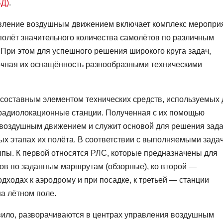
ВД)
.
авление воздушным движением включает комплекс меропри
лёт значительного количества самолётов по различным
При этом для успешного решения широкого круга задач,
очная их оснащённость разнообразными техническими
 составным элементом технических средств, используемых 
радиолокационные станции. Полученная с их помощью
воздушным движением и служит основой для решения зад
ых этапах их полёта. В соответствии с выполняемыми зада
ппы. К первой относятся РЛС, которые предназначены для
ов по заданным маршрутам (обзорные), ко второй —
ходах к аэродрому и при посадке, к третьей — станции
а лётном поле.
вило, разворачиваются в центрах управления воздушным