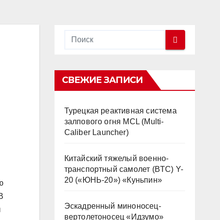
СВЕЖИЕ ЗАПИСИ
Турецкая реактивная система
залпового огня MCL (Multi-
Caliber Launcher)
Китайский тяжелый военно-
транспортный самолет (BTC) Y-
20 («ЮНЬ-20») «Куньпин»
ю
В
Эскадренный миноносец-
ы
вертолетоносец «Идзумо»