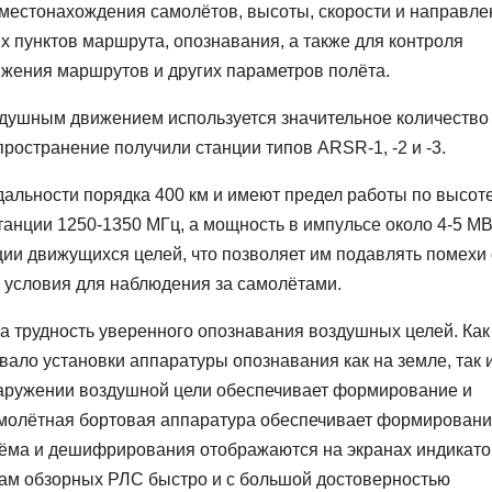
местонахождения самолётов, высоты, скорости и направле
 пунктов маршрута, опознавания, а также для контроля
жения маршрутов и других параметров полёта.
душным движением используется значительное количество
остранение получили станции типов ARSR-1, -2 и -3.
альности порядка 400 км и имеют предел работы по высот
танции 1250-1350 МГц, а мощность в импульсе около 4-5 МВ
ции движущихся целей, что позволяет им подавлять помехи 
 условия для наблюдения за самолётами.
 трудность уверенного опознавания воздушных целей. Как
вало установки аппаратуры опознавания как на земле, так 
наружении воздушной цели обеспечивает формирование и
самолётная бортовая аппаратура обеспечивает формировани
иёма и дешифрирования отображаются на экранах индикат
рам обзорных РЛС быстро и с большой достоверностью