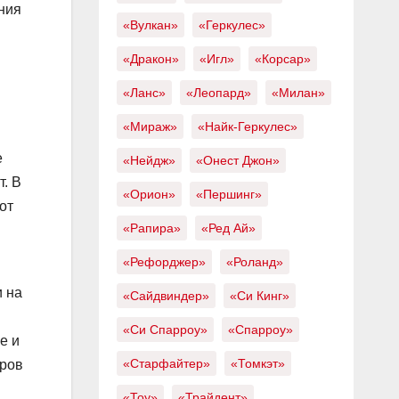
ния
«Вулкан»
«Геркулес»
«Дракон»
«Игл»
«Корсар»
«Ланс»
«Леопард»
«Милан»
«Мираж»
«Найк-Геркулес»
е
«Нейдж»
«Онест Джон»
т. В
«Орион»
«Першинг»
от
«Рапира»
«Ред Ай»
«Рефорджер»
«Роланд»
и на
«Сайдвиндер»
«Си Кинг»
«Си Спарроу»
«Спарроу»
е и
«Старфайтер»
«Томкэт»
оров
«Тоу»
«Трайдент»