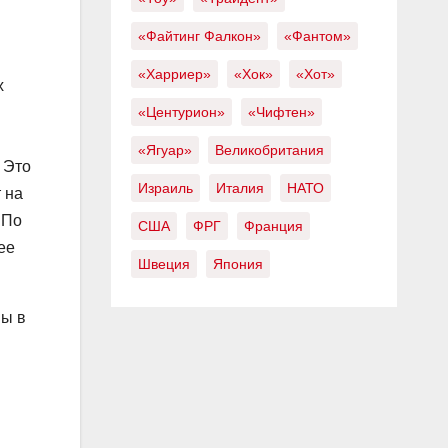
«Файтинг Фалкон»
«Фантом»
«Харриер»
«Хок»
«Хот»
х
«Центурион»
«Чифтен»
«Ягуар»
Великобритания
 Это
Израиль
Италия
НАТО
 на
 По
США
ФРГ
Франция
ее
Швеция
Япония
ны в