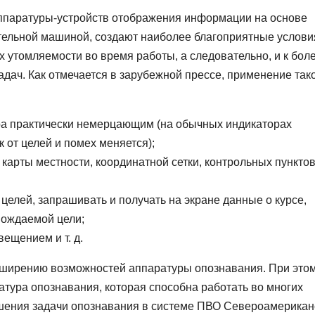
аппаратуры-устройств отображения информации на основе
тельной машиной, создают наиболее благоприятные услови
х утомляемости во время работы, а следовательно, и к бол
дач. Как отмечается в зарубежной прессе, применение так
ра практически немерцающим (на обычных индикаторах
к от целей и помех меняется);
карты местности, координатной сетки, контрольных пунктов
елей, запрашивать и получать на экране данные о курсе,
вождаемой цели;
ещением и т. д.
ширению возможностей аппаратуры опознавания. При это
тура опознавания, которая способна работать во многих
ешения задачи опознавания в системе ПВО Североамерикан