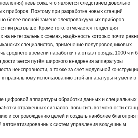
новления) невысока, что является следствием довольно
ых приборов. Поэтому при разработке новых станций
жно более полной замене электровакуумных приборов
сятки раз выше. Кроме того, отмечается тенденция
х на интегральных схемах, надёжность которых почти равн
риканских специалистов, применение полупроводниковых
чь среднего времени наработки на отказ порядка 1000 ч и б
 достигается путём широкого внедрения аппаратуры
еста неисправности, а также за счёт модульной конструкци
я к правильному использованию этой аппаратуры и умению
ание цифровой аппаратуры обработки данных и специальны
аботки отражённых сигналов, повысить возможности стан
нию и сопровождению целей и создать наиболее благоприя
ой автоматизированных систем управления воздушным