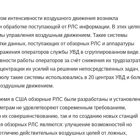
стом интенсивности воздушного движения возникла
ри обработке поступающей от РЛС информации. В этих целя
мы управления воздушным движением. Такие системы
тки данных, поступающих от обзорных РЛС и аппаратуры
ображения операторов службы УВД в сгруппированном виде.
ности работы операторов за счёт снижения их трудозатрат
центрации их усилий на решении непосредственных задач.
юлу такие системы использовались в 20 центрах УВД и бол
 воздушным движением.
время в США обзорные РЛС были разработаны и установле
раметрам не удовлетворяют современным требованиям,
о их совершенствованию, так и по созданию новых станций
 обзорных РЛС являются: улучшение возможностей но
отличию действительных воздушных целей от ложных,