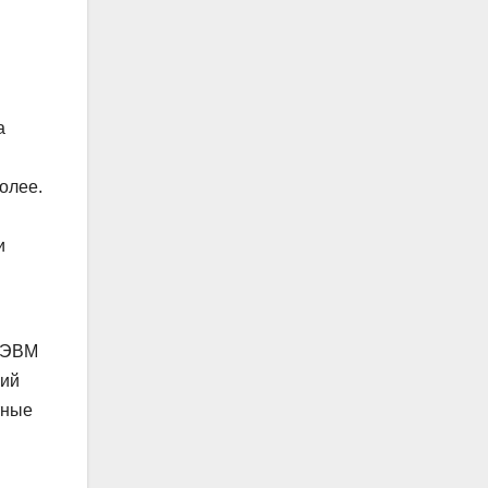
а
олее.
и
х ЭВМ
ций
тные