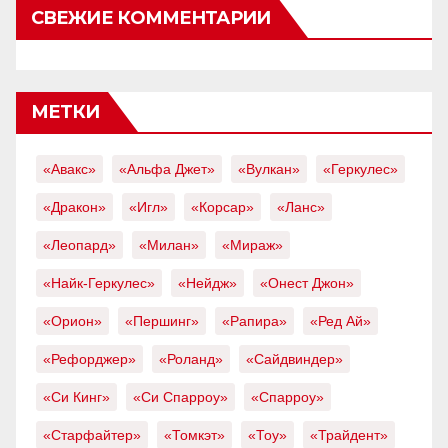
СВЕЖИЕ КОММЕНТАРИИ
МЕТКИ
«Авакс»
«Альфа Джет»
«Вулкан»
«Геркулес»
«Дракон»
«Игл»
«Корсар»
«Ланс»
«Леопард»
«Милан»
«Мираж»
«Найк-Геркулес»
«Нейдж»
«Онест Джон»
«Орион»
«Першинг»
«Рапира»
«Ред Ай»
«Рефорджер»
«Роланд»
«Сайдвиндер»
«Си Кинг»
«Си Спарроу»
«Спарроу»
«Старфайтер»
«Томкэт»
«Тоу»
«Трайдент»