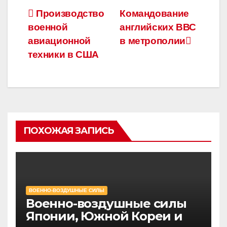
Навигация
Производство
Командование
военной
английских ВВС
по
авиационной
в метрополии
записям
техники в США
ПОХОЖАЯ ЗАПИСЬ
ВОЕННО-ВОЗДУШНЫЕ СИЛЫ
Военно-воздушные силы
Японии, Южной Кореи и